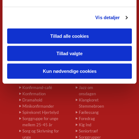
Babysalmesang
Foredrag
Vis detaljer
Koncerter
Konfirmand-café
Menighedsrådsmøder
Tillad alle cookies
Seniortræf
Spirekoret Hjertelyd
Tillad valgte
Børn og unge
Voksne
Babysalmesang
Musikgudstjenester
Kun nødvendige cookies
Børnegudstjeneste
Natkirke
Kravleklub
Koncerter
Konfirmand-café
Jazz om
Konfirmation
onsdagen
Dramahold
Klangkoret
Minikonfirmander
Stemmebroen
Spirekoret Hjertelyd
Fællessang
Sorggruppe for unge
Foredrag
mellem 25-45 år
Kig Ind
Sorg og Skrivning for
Seniortræf
unge
Sorggrupper