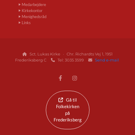
Medarbejdere
Kirkekontor
Menighedsråd
Links
Sct. Lukas Kirke · Chr. Richardts Vej 1, 1951

Frederiksberg C
Tel: 3035 3599
Send e-mail


Gå til
Folkekirken
på
Frederiksberg