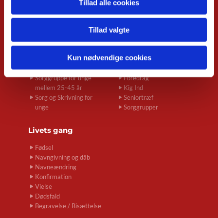
Babysalmesang
Musikgudstjenester
Tillad alle cookies
Børnegudstjeneste
Natkirke
Kravleklub
Koncerter
Konfirmand-café
Jazz om
Tillad valgte
Konfirmation
onsdagen
Dramahold
Klangkoret
Kun nødvendige cookies
Minikonfirmander
Stemmebroen
Spirekoret Hjertelyd
Fællessang
Sorggruppe for unge
Foredrag
mellem 25-45 år
Kig Ind
Sorg og Skrivning for
Seniortræf
unge
Sorggrupper
Livets gang
Fødsel
Navngivning og dåb
Navneændring
Konfirmation
Vielse
Dødsfald
Begravelse / Bisættelse