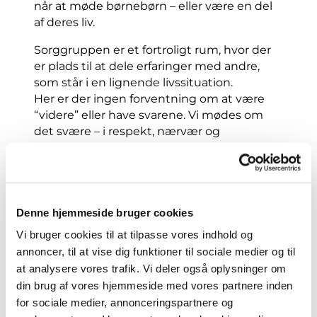
når at møde børnebørn – eller være en del
af deres liv.
Sorggruppen er et fortroligt rum, hvor der
er plads til at dele erfaringer med andre,
som står i en lignende livssituation.
Her er der ingen forventning om at være
“videre” eller have svarene. Vi mødes om
det svære – i respekt, nærvær og
genkendelse.
Vi mødes hver anden onsdag kl. 9–11 i
lige
uger
. Sorggruppen kører kontinuerligt, og
der er mulighed for løbende optag.
Denne hjemmeside bruger cookies
Kontakt præst
Bettina C. Tranberg
på mail
Vi bruger cookies til at tilpasse vores indhold og
bech@km.dk
eller ring
2665 9892
annoncer, til at vise dig funktioner til sociale medier og til
at analysere vores trafik. Vi deler også oplysninger om
din brug af vores hjemmeside med vores partnere inden
for sociale medier, annonceringspartnere og