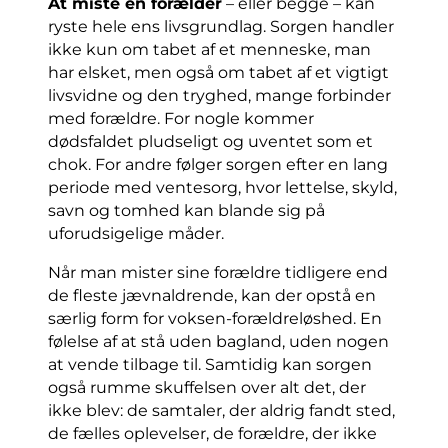
At miste en forælder
– eller begge – kan
ryste hele ens livsgrundlag. Sorgen handler
ikke kun om tabet af et menneske, man
har elsket, men også om tabet af et vigtigt
livsvidne og den tryghed, mange forbinder
med forældre. For nogle kommer
dødsfaldet pludseligt og uventet som et
chok. For andre følger sorgen efter en lang
periode med ventesorg, hvor lettelse, skyld,
savn og tomhed kan blande sig på
uforudsigelige måder.
Når man mister sine forældre tidligere end
de fleste jævnaldrende, kan der opstå en
særlig form for voksen-forældreløshed. En
følelse af at stå uden bagland, uden nogen
at vende tilbage til. Samtidig kan sorgen
også rumme skuffelsen over alt det, der
ikke blev: de samtaler, der aldrig fandt sted,
de fælles oplevelser, de forældre, der ikke