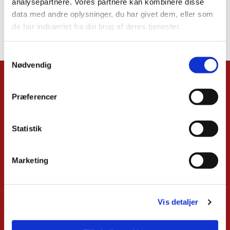
analysepartnere. Vores partnere kan kombinere disse
data med andre oplysninger, du har givet dem, eller som
de har indsamlet fra din brug af deres tjenester.
Samtykkevalg
Nødvendig
Kalender
Præferencer
Overblik
Musikgudstjenester
Babysalmesang
Statistik
Foredrag
Koncerter
Konfirmand-café
Marketing
Menighedsrådsmøder
Seniortræf
Spirekoret Hjertelyd
Vis detaljer
Børn og unge
Voksne