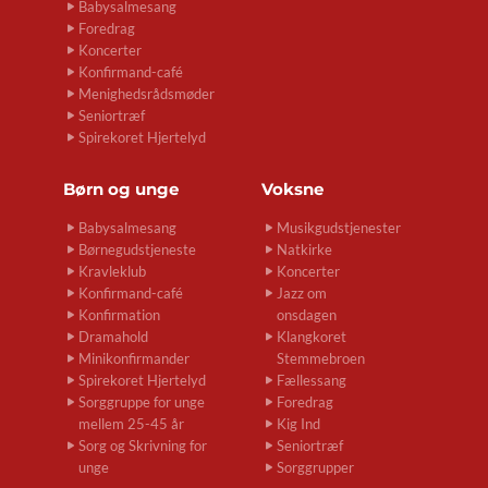
Babysalmesang
Foredrag
Koncerter
Konfirmand-café
Menighedsrådsmøder
Seniortræf
Spirekoret Hjertelyd
Børn og unge
Voksne
Babysalmesang
Musikgudstjenester
Børnegudstjeneste
Natkirke
Kravleklub
Koncerter
Konfirmand-café
Jazz om
Konfirmation
onsdagen
Dramahold
Klangkoret
Minikonfirmander
Stemmebroen
Spirekoret Hjertelyd
Fællessang
Sorggruppe for unge
Foredrag
mellem 25-45 år
Kig Ind
Sorg og Skrivning for
Seniortræf
unge
Sorggrupper