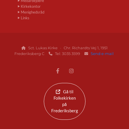
Medarbejdere
Kirkekontor
Menighedsråd
Links
Sct. Lukas Kirke · Chr. Richardts Vej 1, 1951

Frederiksberg C
Tel: 3035 3599
Send e-mail


Gå til
Folkekirken
på
Frederiksberg