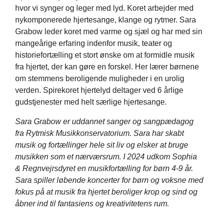
hvor vi synger og leger med lyd. Koret arbejder med
nykomponerede hjertesange, klange og rytmer. Sara
Grabow leder koret med varme og sjæl og har med sin
mangeårige erfaring indenfor musik, teater og
historiefortælling et stort ønske om at formidle musik
fra hjertet, der kan gøre en forskel. Her lærer børnene
om stemmens beroligende muligheder i en urolig
verden. Spirekoret hjertelyd deltager ved 6 årlige
gudstjenester med helt særlige hjertesange.
Sara Grabow er uddannet sanger og sangpædagog
fra Rytmisk Musikkonservatorium. Sara har skabt
musik og fortællinger hele sit liv og elsker at bruge
musikken som et nærværsrum. I 2024 udkom Sophia
& Regnvejrsdyret en musikfortælling for børn 4-9 år.
Sara spiller løbende koncerter for børn og voksne med
fokus på at musik fra hjertet beroliger krop og sind og
åbner ind til fantasiens og kreativitetens rum.