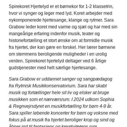
Spirekoret Hjertelyd er et børnekor for 1-2 klassetrin,
hvor vi synger og leger med lyd. Koret arbejder med
nykomponerede hjertesange, klange og rytmer. Sara
Grabow leder koret med varme og sjæl og har med sin
mangeårige erfaring indenfor musik, teater og
historiefortælling et stort ønske om at formidle musik
fra hjertet, der kan gøre en forskel. Her lærer børnene
om stemmens beroligende muligheder i en urolig
verden. Spirekoret hjertelyd deltager ved 6 årlige
gudstjenester med helt særlige hjertesange.
Sara Grabow er uddannet sanger og sangpædagog
fra Rytmisk Musikkonservatorium. Sara har skabt
musik og fortællinger hele sit liv og elsker at bruge
musikken som et nærværsrum. I 2024 udkom Sophia
& Regnvejrsdyret en musikfortælling for børn 4-9 år.
Sara spiller løbende koncerter for børn og voksne med
fokus på at musik fra hjertet beroliger krop og sind og
åbner ind til fantasiens og kreativitetens rum.