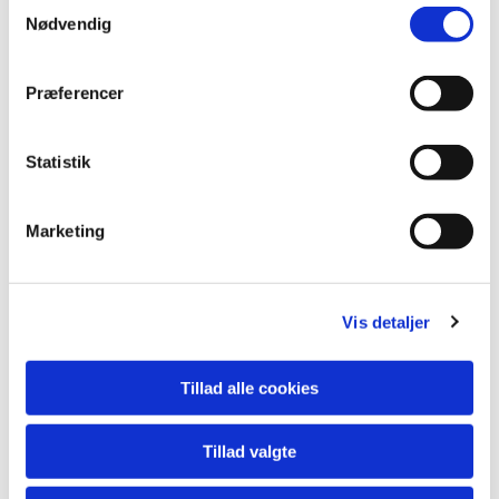
Samtykkevalg
Nødvendig
Præferencer
Statistik
Marketing
Vis detaljer
Du vil måske også kunne lide...
Tillad alle cookies
Tillad valgte