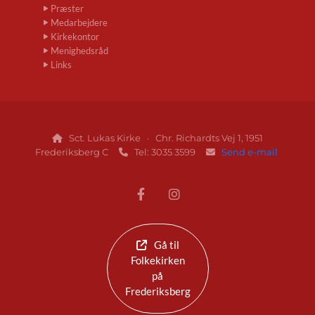
Præster
Medarbejdere
Kirkekontor
Menighedsråd
Links
Sct. Lukas Kirke · Chr. Richardts Vej 1, 1951

Frederiksberg C
Tel: 3035 3599
Send e-mail


Gå til
Folkekirken
på
Frederiksberg