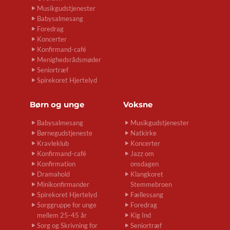
Musikgudstjenester
Babysalmesang
Foredrag
Koncerter
Konfirmand-café
Menighedsrådsmøder
Seniortræf
Spirekoret Hjertelyd
Børn og unge
Voksne
Babysalmesang
Musikgudstjenester
Børnegudstjeneste
Natkirke
Kravleklub
Koncerter
Konfirmand-café
Jazz om
Konfirmation
onsdagen
Dramahold
Klangkoret
Minikonfirmander
Stemmebroen
Spirekoret Hjertelyd
Fællessang
Sorggruppe for unge
Foredrag
mellem 25-45 år
Kig Ind
Sorg og Skrivning for
Seniortræf