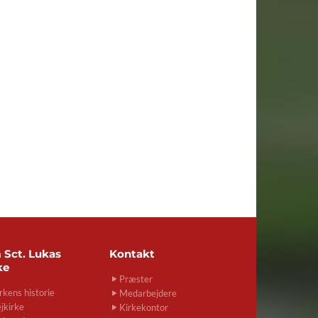
m
Sct. Lukas
Kontakt
ke
Præster
rkens historie
Medarbejdere
jkirke
Kirkekontor