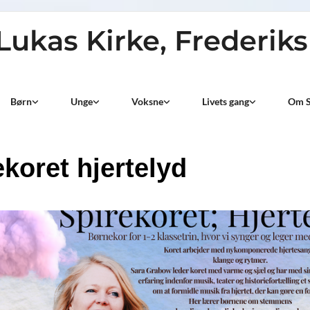
 Lukas Kirke, Frederik
Børn
Unge
Voksne
Livets gang
Om S
ekoret hjertelyd