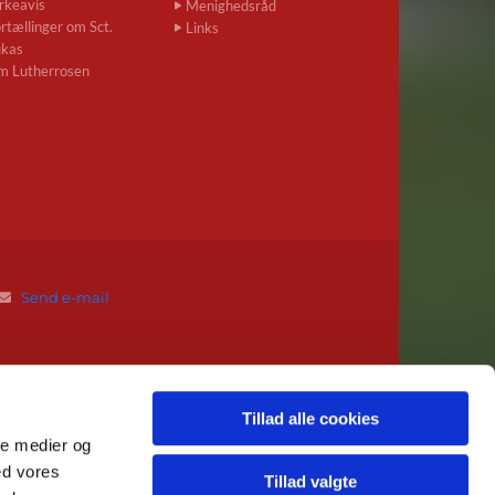
rkeavis
Menighedsråd
rtællinger om Sct.
Links
ukas
m Lutherrosen
Send e-mail

Tillad alle cookies
ale medier og
ed vores
Tillad valgte