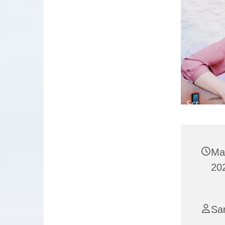
Ma
202
Sa