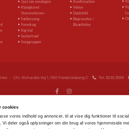
Ki
Jazz om onsdagen
Konfirmation
Fo
Klangkoret
Vielse
L
Stemmebroen
Dødsfald
O
Fællessang
Begravelse /
yd
Foredrag
Bisættelse
ge
Kig Ind
Seniortræf
or
Sorggrupper
irke · Chr. Richardts Vej 1, 1951 Frederiksberg C
Tel: 3035 3599

 cookies
Gå til Folkekirken på Frederiksberg
passe vores indhold og annoncer, til at vise dig funktioner til soci
fik. Vi deler også oplysninger om din brug af vores hjemmeside m