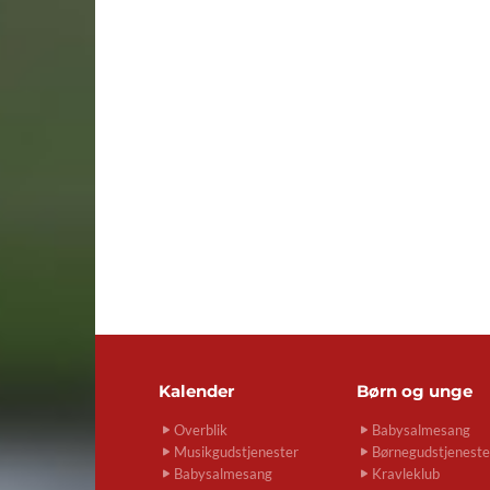
Kalender
Børn og unge
Overblik
Babysalmesang
Musikgudstjenester
Børnegudstjeneste
Babysalmesang
Kravleklub