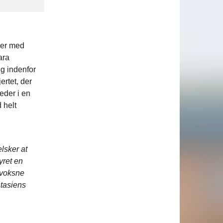
eger med
ara
g indenfor
ertet, der
eder i en
 helt
lsker at
ret en
 voksne
ntasiens