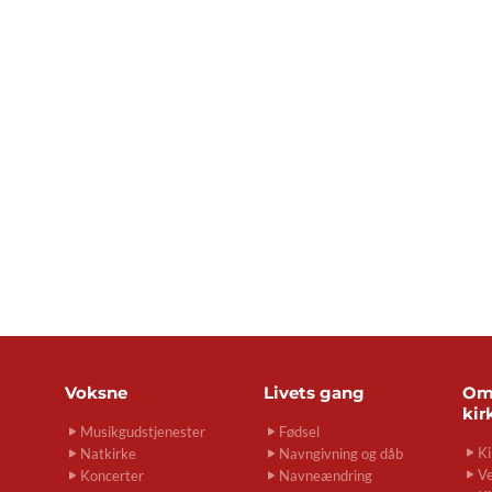
Voksne
Livets gang
O
kir
Musikgudstjenester
Fødsel
Ki
Natkirke
Navngivning og dåb
Ve
Koncerter
Navneændring