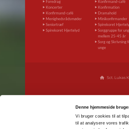
Foredrag
Konfirmand-café
Koncerter
Konfirmation
Konfirmand-café
Dramahold
Menighedsrådsmøder
Minikonfirmander
Seniortræf
Spirekoret Hjertel
Spirekoret Hjertelyd
Sorggruppe for un
mellem 25-45 år
Sorg og Skrivning f
unge
Sct. Lukas K

Denne hjemmeside bruger
Vi bruger cookies til at til
til at analysere vores tra