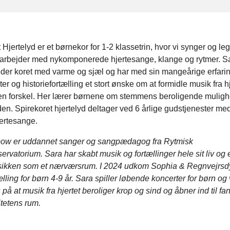
 Hjertelyd er et børnekor for 1-2 klassetrin, hvor vi synger og l
t arbejder med nykomponerede hjertesange, klange og rytmer. S
der koret med varme og sjæl og har med sin mangeårige erfarin
ter og historiefortælling et stort ønske om at formidle musik fra hj
en forskel. Her lærer børnene om stemmens beroligende muligh
den. Spirekoret hjertelyd deltager ved 6 årlige gudstjenester med
ertesange.
ow er uddannet sanger og sangpædagog fra Rytmisk
rvatorium. Sara har skabt musik og fortællinger hele sit liv og e
ikken som et nærværsrum. I 2024 udkom Sophia & Regnvejrsdy
lling for børn 4-9 år. Sara spiller løbende koncerter for børn og
på at musik fra hjertet beroliger krop og sind og åbner ind til fa
itetens rum.