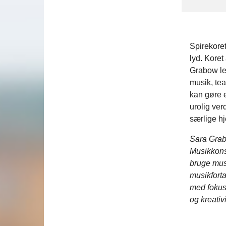
Spirekoret
lyd. Kore
Grabow le
musik, tea
kan gøre 
urolig ver
særlige hj
Sara Grab
Musikkonse
bruge mus
musikfortæ
med fokus 
og kreativ