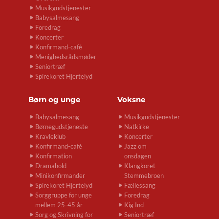
Musikgudstjenester
Babysalmesang
Foredrag
Koncerter
Konfirmand-café
Menighedsrådsmøder
Seniortræf
Spirekoret Hjertelyd
Børn og unge
Voksne
Babysalmesang
Musikgudstjenester
Børnegudstjeneste
Natkirke
Kravleklub
Koncerter
Konfirmand-café
Jazz om
Konfirmation
onsdagen
Dramahold
Klangkoret
Minikonfirmander
Stemmebroen
Spirekoret Hjertelyd
Fællessang
Sorggruppe for unge
Foredrag
mellem 25-45 år
Kig Ind
Sorg og Skrivning for
Seniortræf