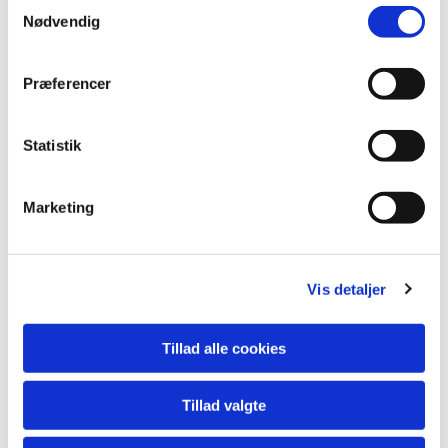
Samtykkevalg
Nødvendig
Præferencer
Statistik
Marketing
Vis detaljer
Du vil måske også kunne lide...
Tillad alle cookies
Tillad valgte