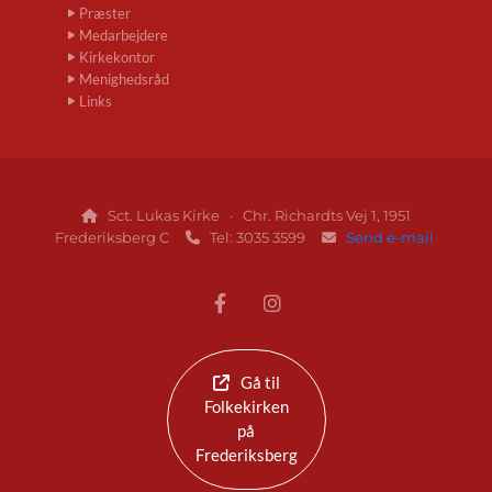
Præster
Medarbejdere
Kirkekontor
Menighedsråd
Links
Sct. Lukas Kirke · Chr. Richardts Vej 1, 1951

Frederiksberg C
Tel: 3035 3599
Send e-mail


Gå til
Folkekirken
på
Frederiksberg