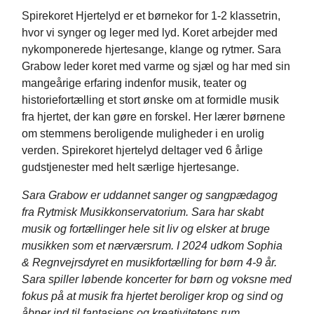
Spirekoret Hjertelyd er et børnekor for 1-2 klassetrin,
hvor vi synger og leger med lyd. Koret arbejder med
nykomponerede hjertesange, klange og rytmer. Sara
Grabow leder koret med varme og sjæl og har med sin
mangeårige erfaring indenfor musik, teater og
historiefortælling et stort ønske om at formidle musik
fra hjertet, der kan gøre en forskel. Her lærer børnene
om stemmens beroligende muligheder i en urolig
verden. Spirekoret hjertelyd deltager ved 6 årlige
gudstjenester med helt særlige hjertesange.
Sara Grabow er uddannet sanger og sangpædagog
fra Rytmisk Musikkonservatorium. Sara har skabt
musik og fortællinger hele sit liv og elsker at bruge
musikken som et nærværsrum. I 2024 udkom Sophia
& Regnvejrsdyret en musikfortælling for børn 4-9 år.
Sara spiller løbende koncerter for børn og voksne med
fokus på at musik fra hjertet beroliger krop og sind og
åbner ind til fantasiens og kreativitetens rum.