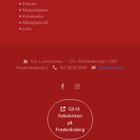
Præster
Medarbejdere
Kirkekontor
Menighedsråd
Links
Sct. Lukas Kirke · Chr. Richardts Vej 1, 1951

Frederiksberg C
Tel: 3035 3599
Send e-mail


Gå til
Folkekirken
på
Frederiksberg