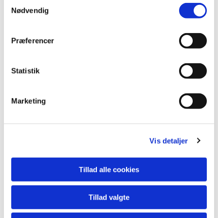
Samtykkevalg
Nødvendig
Præferencer
Statistik
Marketing
Vis detaljer
Du vil måske også kunne lide...
Tillad alle cookies
Tillad valgte