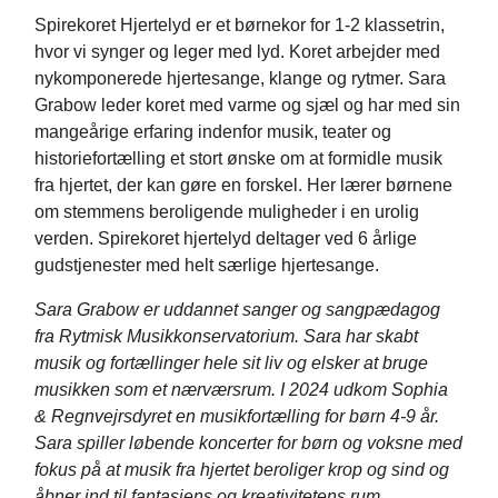
Spirekoret Hjertelyd er et børnekor for 1-2 klassetrin,
hvor vi synger og leger med lyd. Koret arbejder med
nykomponerede hjertesange, klange og rytmer. Sara
Grabow leder koret med varme og sjæl og har med sin
mangeårige erfaring indenfor musik, teater og
historiefortælling et stort ønske om at formidle musik
fra hjertet, der kan gøre en forskel. Her lærer børnene
om stemmens beroligende muligheder i en urolig
verden. Spirekoret hjertelyd deltager ved 6 årlige
gudstjenester med helt særlige hjertesange.
Sara Grabow er uddannet sanger og sangpædagog
fra Rytmisk Musikkonservatorium. Sara har skabt
musik og fortællinger hele sit liv og elsker at bruge
musikken som et nærværsrum. I 2024 udkom Sophia
& Regnvejrsdyret en musikfortælling for børn 4-9 år.
Sara spiller løbende koncerter for børn og voksne med
fokus på at musik fra hjertet beroliger krop og sind og
åbner ind til fantasiens og kreativitetens rum.