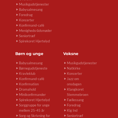
Musikgudstjenester
Babysalmesang
Foredrag
Koncerter
Konfirmand-café
Menighedsrådsmøder
Seniortræf
Spirekoret Hjertelyd
Børn og unge
Voksne
Babysalmesang
Musikgudstjenester
Børnegudstjeneste
Natkirke
Kravleklub
Koncerter
Konfirmand-café
Jazz om
Konfirmation
onsdagen
Dramahold
Klangkoret
Minikonfirmander
Stemmebroen
Spirekoret Hjertelyd
Fællessang
Sorggruppe for unge
Foredrag
mellem 25-45 år
Kig Ind
Sorg og Skrivning for
Seniortræf