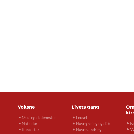
Voksne
Livets gang
O
kir
Musikgudstjenester
Fødsel
Ki
Natkirke
Navngivning og dåb
Ve
Koncerter
Navneændring