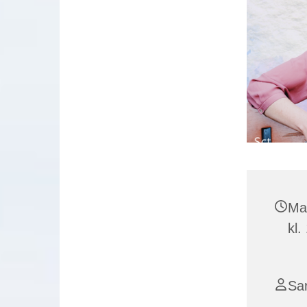
Ma
kl.
Sa