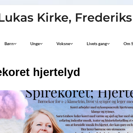
 Lukas Kirke, Frederik
Børn
Unge
Voksne
Livets gang
Om S
ekoret hjertelyd