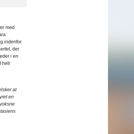
eger med
ara
g indenfor
ertet, der
eder i en
 helt
lsker at
ret en
 voksne
ntasiens