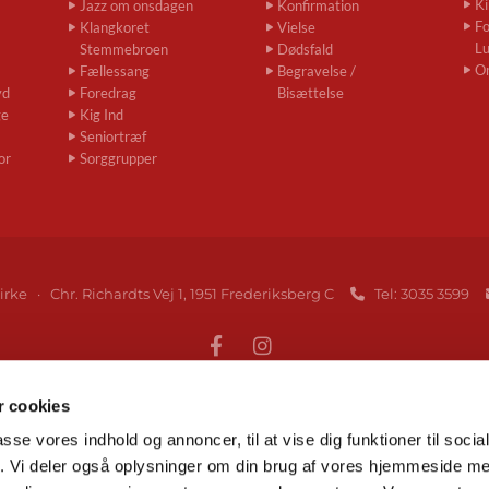
Ki
Jazz om onsdagen
Konfirmation
Fo
Klangkoret
Vielse
L
Stemmebroen
Dødsfald
O
Fællessang
Begravelse /
yd
Foredrag
Bisættelse
ge
Kig Ind
Seniortræf
or
Sorggrupper
irke · Chr. Richardts Vej 1, 1951 Frederiksberg C
Tel: 3035 3599

 cookies
Gå til Folkekirken på Frederiksberg
passe vores indhold og annoncer, til at vise dig funktioner til soci
fik. Vi deler også oplysninger om din brug af vores hjemmeside m