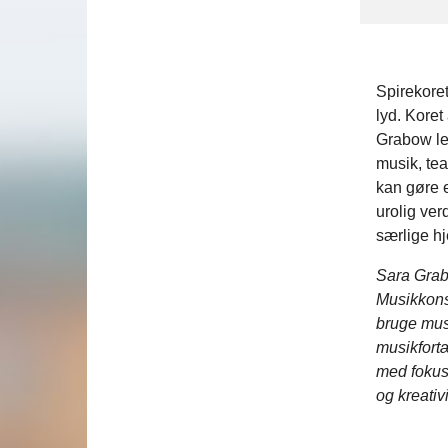
Spirekoret
lyd. Kore
Grabow le
musik, tea
kan gøre 
urolig ver
særlige hj
Sara Grab
Musikkonse
bruge mus
musikfortæ
med fokus 
og kreativ