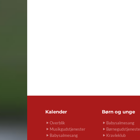
Kalender
Børn og unge
Overblik
Babysalmesang
Musikgudstjenester
Børnegudstjeneste
Babysalmesang
Kravleklub