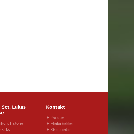
m
Sct. Lukas
Kontakt
ke
Præster
rkens historie
Medarbejdere
jkirke
Kirkekontor