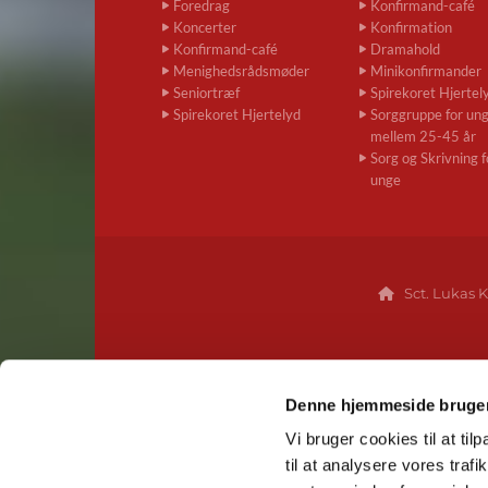
Foredrag
Konfirmand-café
Koncerter
Konfirmation
Konfirmand-café
Dramahold
Menighedsrådsmøder
Minikonfirmander
Seniortræf
Spirekoret Hjertel
Spirekoret Hjertelyd
Sorggruppe for un
mellem 25-45 år
Sorg og Skrivning f
unge
Sct. Lukas K

Denne hjemmeside bruger
Vi bruger cookies til at til
til at analysere vores tra