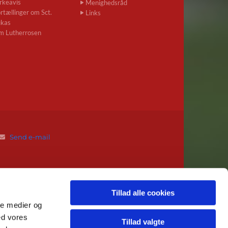
rkeavis
Menighedsråd
rtællinger om Sct.
Links
ukas
m Lutherrosen
Send e-mail

Tillad alle cookies
ale medier og
ed vores
Tillad valgte