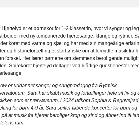
 Hjertelyd er et børnekor for 1-2 klassetrin, hvor vi synger og l
t arbejder med nykomponerede hjertesange, klange og rytmer. S
der koret med varme og sjæl og har med sin mangeårige erfarin
ter og historiefortælling et stort ønske om at formidle musik fra hj
en forskel. Her lærer børnene om stemmens beroligende muligh
den. Spirekoret hjertelyd deltager ved 6 årlige gudstjenester med
ertesange.
ow er uddannet sanger og sangpædagog fra Rytmisk
rvatorium. Sara har skabt musik og fortællinger hele sit liv og e
ikken som et nærværsrum. I 2024 udkom Sophia & Regnvejrsdy
lling for børn 4-9 år. Sara spiller løbende koncerter for børn og
på at musik fra hjertet beroliger krop og sind og åbner ind til fa
itetens rum.