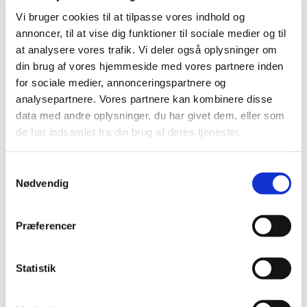
Vi bruger cookies til at tilpasse vores indhold og
annoncer, til at vise dig funktioner til sociale medier og til
at analysere vores trafik. Vi deler også oplysninger om
din brug af vores hjemmeside med vores partnere inden
for sociale medier, annonceringspartnere og
analysepartnere. Vores partnere kan kombinere disse
data med andre oplysninger, du har givet dem, eller som
de har indsamlet fra din brug af deres tjenester.
Samtykkevalg
Nødvendig
Præferencer
Du vil måske også kunne lide...
Statistik