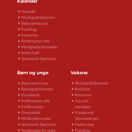
Kalender
Overblik
Musikgudstjenester
Babysalmesang
Foredrag
Koncerter
Konfirmand-café
Menighedsrådsmøder
Seniortræf
Spirekoret Hjertelyd
Børn og unge
Voksne
Babysalmesang
Musikgudstjenester
Børnegudstjeneste
Natkirke
Kravleklub
Koncerter
Konfirmand-café
Jazz om
Konfirmation
onsdagen
Dramahold
Klangkoret
Minikonfirmander
Stemmebroen
Spirekoret Hjertelyd
Fællessang
Sorggruppe for unge
Foredrag