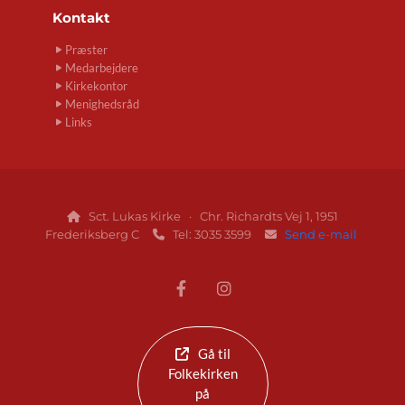
Kontakt
Præster
Medarbejdere
Kirkekontor
Menighedsråd
Links
Sct. Lukas Kirke · Chr. Richardts Vej 1, 1951

Frederiksberg C
Tel: 3035 3599
Send e-mail


Gå til
Folkekirken
på