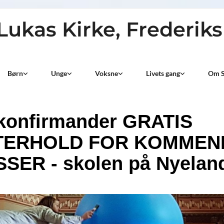
 Lukas Kirke, Frederik
Børn
Unge
Voksne
Livets gang
Om S
konfirmander GRATIS
TERHOLD FOR KOMMEND
SER - skolen på Nyelan