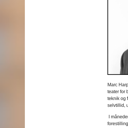
Marc Harp
teater for
teknik og 
selvtillid
I månedern
forestilli