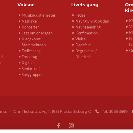
Voksne
Livets gang
O
kir
Musikgudstjenester
Fødsel
Ki
Natkirke
Navngivning og dåb
Ve
Koncerter
Navneændring
Ki
Jazz om onsdagen
Konfirmation
Fo
Klangkoret
Vielse
L
Stemmebroen
Dødsfald
O
Fællessang
Begravelse /
yd
Foredrag
Bisættelse
ge
Kig Ind
Seniortræf
or
Sorggrupper
irke · Chr. Richardts Vej 1, 1951 Frederiksberg C
Tel: 3035 3599
