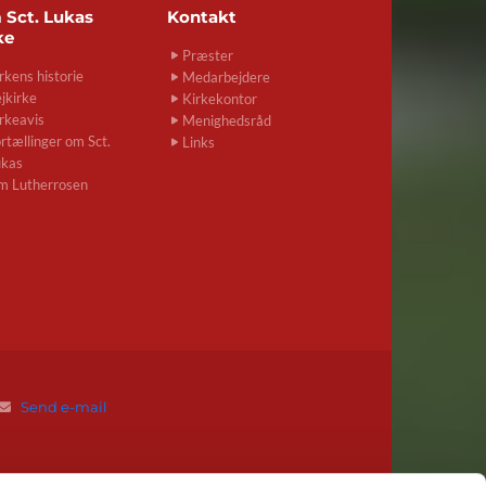
m
Sct. Lukas
Kontakt
ke
Præster
rkens historie
Medarbejdere
jkirke
Kirkekontor
rkeavis
Menighedsråd
rtællinger om Sct.
Links
ukas
m Lutherrosen
Send e-mail
