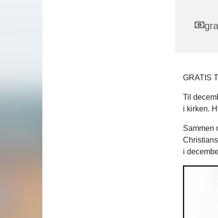
gra
GRATIS 
Til decemb
i kirken. 
Sammen me
Christians
i december