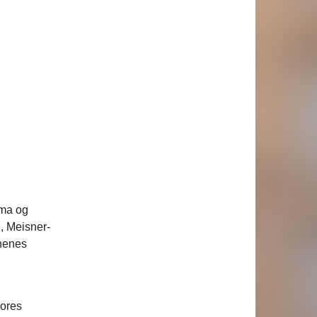
ama og
, Meisner-
rnenes
vores