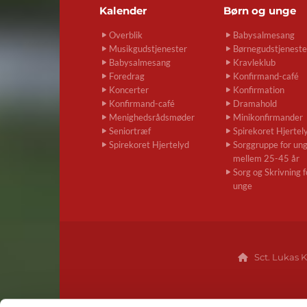
Kalender
Børn og unge
Overblik
Babysalmesang
Musikgudstjenester
Børnegudstjeneste
Babysalmesang
Kravleklub
Foredrag
Konfirmand-café
Koncerter
Konfirmation
Konfirmand-café
Dramahold
Menighedsrådsmøder
Minikonfirmander
Seniortræf
Spirekoret Hjertel
Spirekoret Hjertelyd
Sorggruppe for un
mellem 25-45 år
Sorg og Skrivning f
unge
Sct. Lukas K
