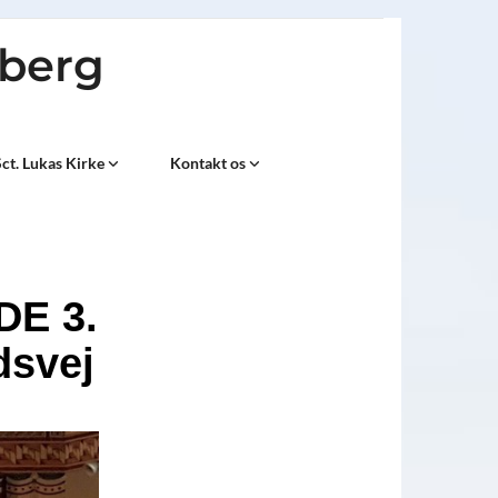
sberg
ct. Lukas Kirke
Kontakt os
E 3.
dsvej