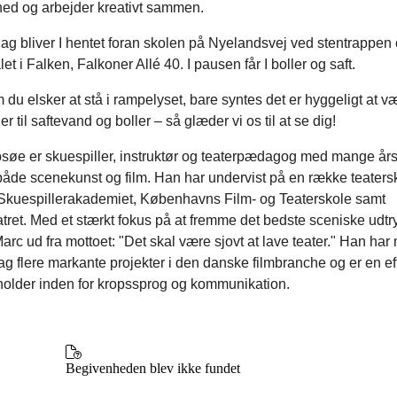
hed og arbejder kreativt sammen.
ag bliver I hentet foran skolen på Nyelandsvej ved stentrappen 
let i Falken, Falkoner Allé 40. I pausen får I boller og saft.
du elsker at stå i rampelyset, bare syntes det er hyggeligt at 
er til saftevand og boller – så glæder vi os til at se dig!
søe er skuespiller, instruktør og teaterpædagog med mange års 
både scenekunst og film. Han har undervist på en række teatersk
Skuespillerakademiet, Københavns Film- og Teaterskole samt
tret. Med et stærkt fokus på at fremme det bedste sceniske udtr
arc ud fra mottoet: "Det skal være sjovt at lave teater." Han har 
ag flere markante projekter i den danske filmbranche og er en eft
holder inden for kropssprog og kommunikation.