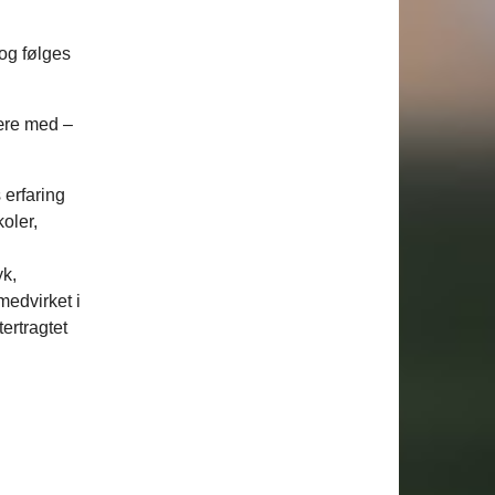
og følges
være med –
erfaring
oler,
yk,
medvirket i
ertragtet