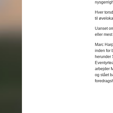
nysgerrig
Hver torsd
til øveloka
Uanset om 
eller mest 
Marc Harp
inden for 
herunder 
Eventyrtea
arbejder M
og stået b
foredrags