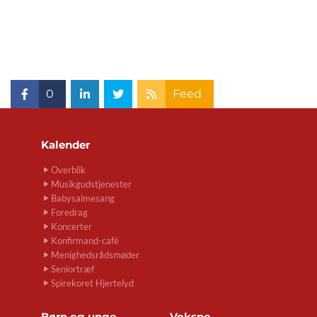
0
Feed
Kalender
Overblik
Musikgudstjenester
Babysalmesang
Foredrag
Koncerter
Konfirmand-café
Menighedsrådsmøder
Seniortræf
Spirekoret Hjertelyd
Børn og unge
Voksne