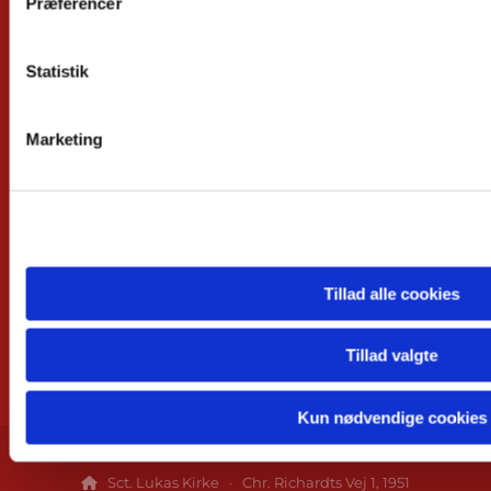
Præferencer
Begravelse / Bisættelse
Om
Sct. Lukas kirke
Statistik
Kirkens historie
Vejkirke
Marketing
Kirkeavis
Fortællinger om Sct. Lukas
Om Lutherrosen
Kontakt
Præster
Tillad alle cookies
Medarbejdere
Kirkekontor
Menighedsråd
Tillad valgte
Links
Kun nødvendige cookies
Sct. Lukas Kirke · Chr. Richardts Vej 1, 1951
