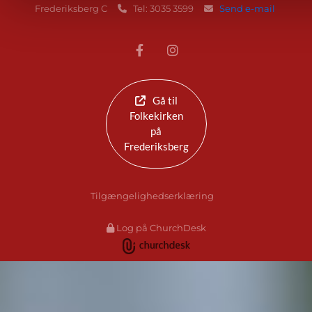
Frederiksberg C
Tel: 3035 3599
Send e-mail


Gå til
Folkekirken
på
Frederiksberg
Tilgængelighedserklæring
Log på ChurchDesk