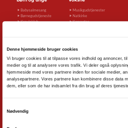
Babysalmesang
Musikgudstjenester
Børnegudstjeneste
Natkirke
Kravleklub
Koncerter
Konfirmand-café
Jazz om
Konfirmation
onsdagen
Dramahold
Klangkoret
Minikonfirmander
Stemmebroen
Denne hjemmeside bruger cookies
Spirekoret Hjertelyd
Fællessang
Sorggruppe for unge
Foredrag
Vi bruger cookies til at tilpasse vores indhold og annoncer, til 
mellem 25-45 år
Kig Ind
medier og til at analysere vores trafik. Vi deler også oplysni
Sorg og Skrivning for
Seniortræf
hjemmeside med vores partnere inden for sociale medier, a
unge
Sorggrupper
analysepartnere. Vores partnere kan kombinere disse data m
dem, eller som de har indsamlet fra din brug af deres tjeneste
Livets gang
Fødsel
Navngivning og dåb
Samtykkevalg
Navneændring
Nødvendig
Konfirmation
Vielse
Dødsfald