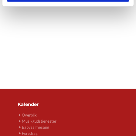
Kalender
Overblik
Musikgudstjenester
Babysalmesang
Foredrag