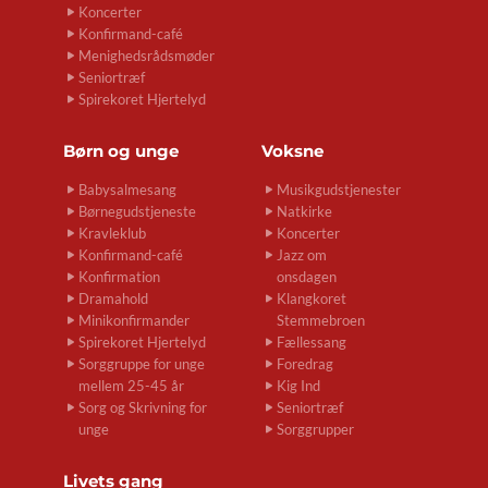
Koncerter
Konfirmand-café
Menighedsrådsmøder
Seniortræf
Spirekoret Hjertelyd
Børn og unge
Voksne
Babysalmesang
Musikgudstjenester
Børnegudstjeneste
Natkirke
Kravleklub
Koncerter
Konfirmand-café
Jazz om
Konfirmation
onsdagen
Dramahold
Klangkoret
Minikonfirmander
Stemmebroen
Spirekoret Hjertelyd
Fællessang
Sorggruppe for unge
Foredrag
mellem 25-45 år
Kig Ind
Sorg og Skrivning for
Seniortræf
unge
Sorggrupper
Livets gang