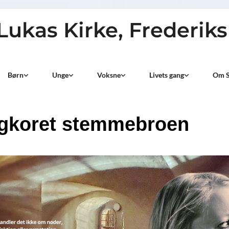
 Lukas Kirke, Frederik
Børn
Unge
Voksne
Livets gang
Om S
gkoret stemmebroen