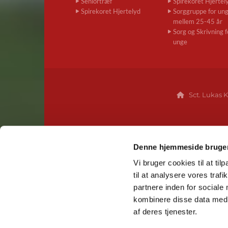
Seniortræf
Spirekoret Hjertel
Spirekoret Hjertelyd
Sorggruppe for un
mellem 25-45 år
Sorg og Skrivning f
unge
Sct. Lukas K

Denne hjemmeside bruger
Vi bruger cookies til at til
til at analysere vores tra
partnere inden for sociale
kombinere disse data med a
af deres tjenester.