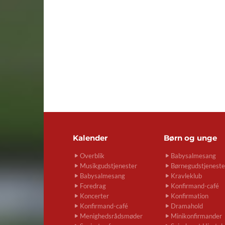
Kalender
Børn og unge
Overblik
Babysalmesang
Musikgudstjenester
Børnegudstjeneste
Babysalmesang
Kravleklub
Foredrag
Konfirmand-café
Koncerter
Konfirmation
Konfirmand-café
Dramahold
Menighedsrådsmøder
Minikonfirmander