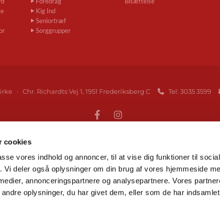
yd
Foredrag
Bisættelse
ge
Kig Ind
Seniortræf
or
Sorggrupper
irke · Chr. Richardts Vej 1, 1951 Frederiksberg C
Tel: 3035 3599

 cookies
Gå til Folkekirken på Frederiksberg
passe vores indhold og annoncer, til at vise dig funktioner til soci
fik. Vi deler også oplysninger om din brug af vores hjemmeside m
 medier, annonceringspartnere og analysepartnere. Vores partne
Tilgængelighedserklæring
ndre oplysninger, du har givet dem, eller som de har indsamlet 
Log på ChurchDesk