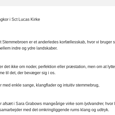
ngkor i Sct Lucas Kirke
t Stemmebroen er et anderledes korfællesskab, hvor vi bruger
ellem indre og ydre landskaber.
r det ikke om noder, perfektion eller præstation, men om at lytt
e til det, der bevæger sig i os.
r med enkle sange, klangflader og intuitiv stemmebrug,
er afsæt i Sara Grabows mangeårige virke som
lydvandrer,
hvor 
samarbejder med det omkringliggende rums klang og udtryk.