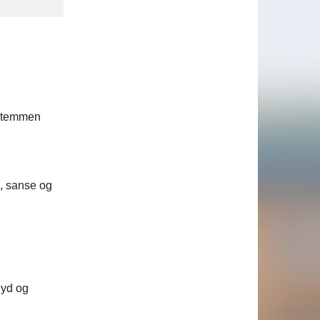
 stemmen
e, sanse og
lyd og