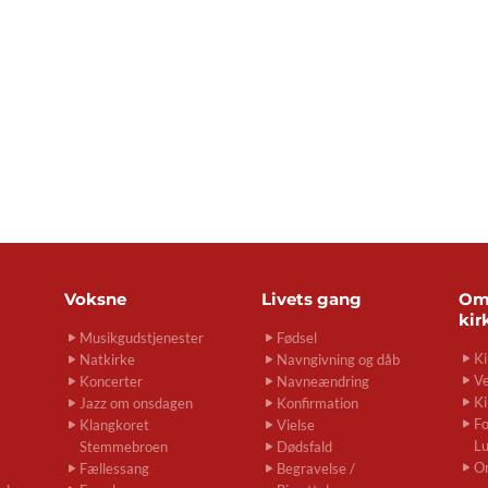
Voksne
Livets gang
O
kir
Musikgudstjenester
Fødsel
Ki
Natkirke
Navngivning og dåb
Ve
Koncerter
Navneændring
Ki
Jazz om onsdagen
Konfirmation
Fo
Klangkoret
Vielse
L
Stemmebroen
Dødsfald
O
Fællessang
Begravelse /