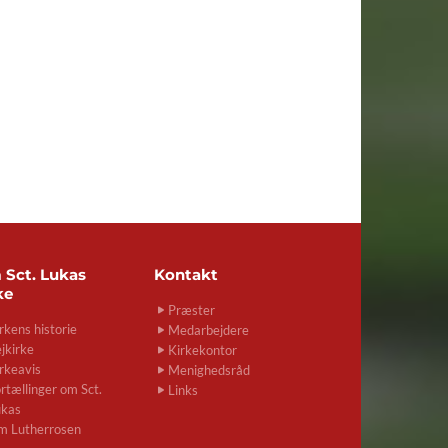
m
Sct. Lukas
Kontakt
ke
Præster
rkens historie
Medarbejdere
jkirke
Kirkekontor
rkeavis
Menighedsråd
rtællinger om Sct.
Links
ukas
m Lutherrosen