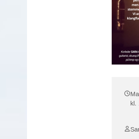
Ma
kl.
Sa