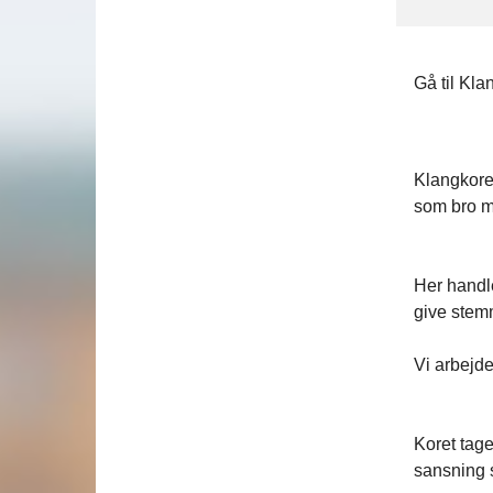
Gå til Kla
Klangkore
som bro m
Her handle
give stemm
Vi arbejde
Koret tag
sansning 