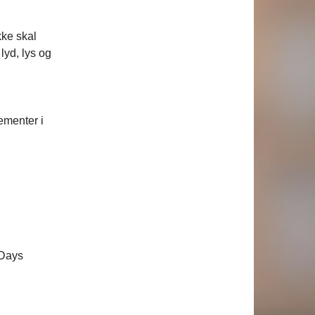
kke skal
lyd, lys og
ementer i
 Days