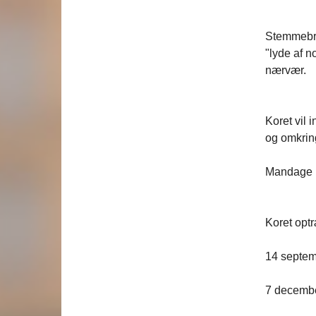
Stemmebroe
"lyde af n
nærvær.
Koret vil 
og omkring
Mandage k
Koret opt
14 septem
7 december