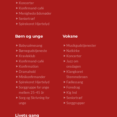
Koncerter
Konfirmand-café
Menighedsrådsmøder
Seniortræf
Spirekoret Hjertelyd
Børn og unge
Voksne
Babysalmesang
Musikgudstjenester
Børnegudstjeneste
Natkirke
Kravleklub
Koncerter
Konfirmand-café
Jazz om
Konfirmation
onsdagen
Dramahold
Klangkoret
Minikonfirmander
Stemmebroen
Spirekoret Hjertelyd
Fællessang
Sorggruppe for unge
Foredrag
mellem 25-45 år
Kig Ind
Sorg og Skrivning for
Seniortræf
unge
Sorggrupper
Livets gang