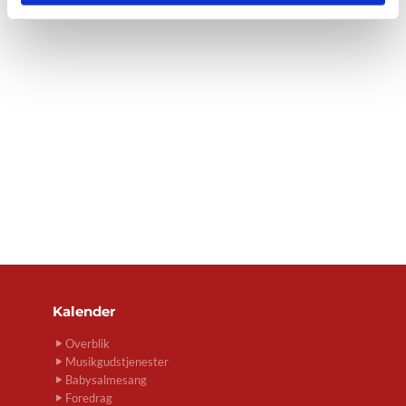
Kalender
Overblik
Musikgudstjenester
Babysalmesang
Foredrag