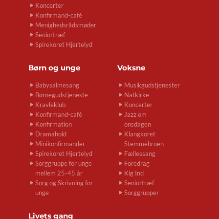
Koncerter
Konfirmand-café
Menighedsrådsmøder
Seniortræf
Spirekoret Hjertelyd
Børn og unge
Voksne
Babysalmesang
Musikgudstjenester
Børnegudstjeneste
Natkirke
Kravleklub
Koncerter
Konfirmand-café
Jazz om
Konfirmation
onsdagen
Dramahold
Klangkoret
Minikonfirmander
Stemmebroen
Spirekoret Hjertelyd
Fællessang
Sorggruppe for unge
Foredrag
mellem 25-45 år
Kig Ind
Sorg og Skrivning for
Seniortræf
unge
Sorggrupper
Livets gang