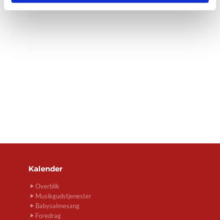
Kalender
Overblik
Musikgudstjenester
Babysalmesang
Foredrag