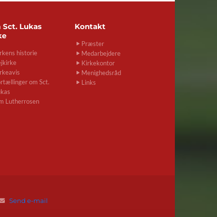
m
Sct. Lukas
Kontakt
ke
Præster
rkens historie
Medarbejdere
jkirke
Kirkekontor
rkeavis
Menighedsråd
rtællinger om Sct.
Links
ukas
m Lutherrosen
Send e-mail
