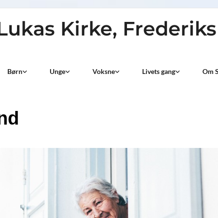
 Lukas Kirke, Frederik
Børn
Unge
Voksne
Livets gang
Om S
ind