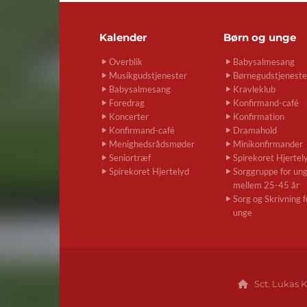
Kalender
Børn og unge
Overblik
Babysalmesang
Musikgudstjenester
Børnegudstjeneste
Babysalmesang
Kravleklub
Foredrag
Konfirmand-café
Koncerter
Konfirmation
Konfirmand-café
Dramahold
Menighedsrådsmøder
Minikonfirmander
Seniortræf
Spirekoret Hjertel
Spirekoret Hjertelyd
Sorggruppe for un
mellem 25-45 år
Sorg og Skrivning f
unge
Sct. Lukas K
