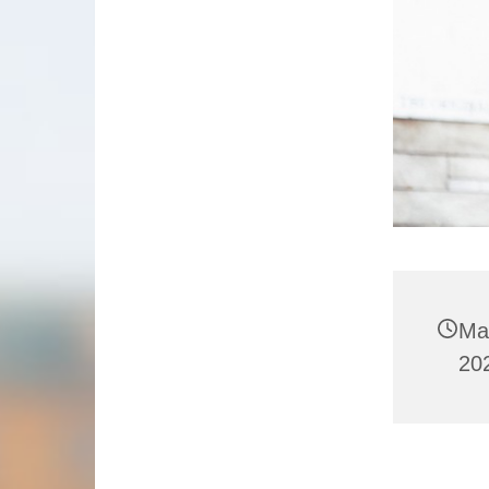
Ma
202