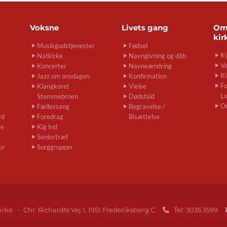
Voksne
Livets gang
O
kir
Musikgudstjenester
Fødsel
Ki
Natkirke
Navngivning og dåb
Ve
Koncerter
Navneændring
Ki
Jazz om onsdagen
Konfirmation
Fo
Klangkoret
Vielse
L
Stemmebroen
Dødsfald
O
Fællessang
Begravelse /
yd
Foredrag
Bisættelse
ge
Kig Ind
Seniortræf
or
Sorggrupper
irke · Chr. Richardts Vej 1, 1951 Frederiksberg C
Tel: 3035 3599
