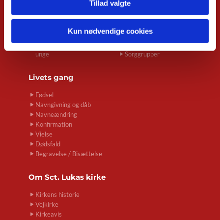
Tillad valgte
Minikonfirmander
Stemmebroen
Spirekoret Hjertelyd
Fællessang
Sorggruppe for unge
Foredrag
Kun nødvendige cookies
mellem 25-45 år
Kig Ind
Sorg og Skrivning for
Seniortræf
unge
Sorggrupper
Livets gang
Fødsel
Navngivning og dåb
Navneændring
Konfirmation
Vielse
Dødsfald
Begravelse / Bisættelse
Om
Sct. Lukas kirke
Kirkens historie
Vejkirke
Kirkeavis