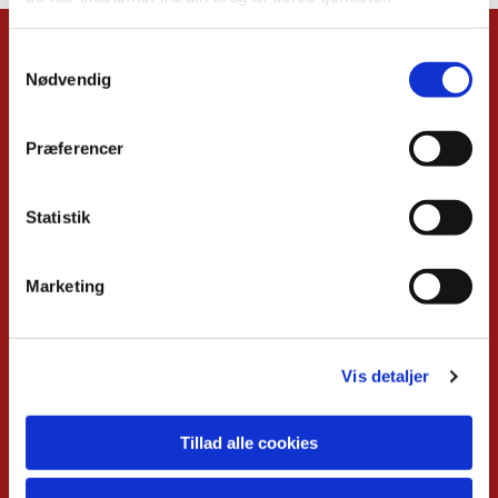
Samtykkevalg
Kalender
Nødvendig
Overblik
Musikgudstjenester
Præferencer
Babysalmesang
Foredrag
Koncerter
Statistik
Konfirmand-café
Menighedsrådsmøder
Seniortræf
Spirekoret Hjertelyd
Marketing
Børn og unge
Voksne
Vis detaljer
Babysalmesang
Musikgudstjenester
Børnegudstjeneste
Natkirke
Kravleklub
Koncerter
Tillad alle cookies
Konfirmand-café
Jazz om
Konfirmation
onsdagen
Dramahold
Klangkoret