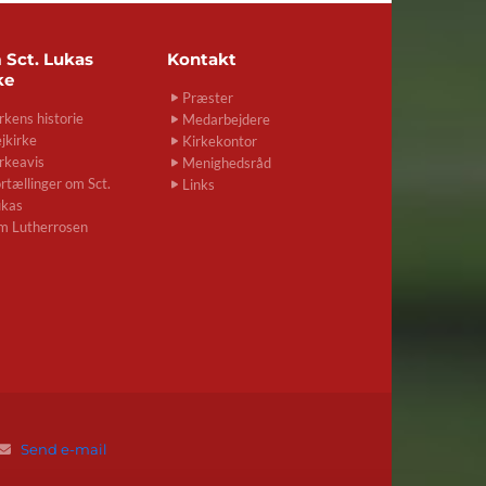
m
Sct. Lukas
Kontakt
ke
Præster
rkens historie
Medarbejdere
jkirke
Kirkekontor
rkeavis
Menighedsråd
rtællinger om Sct.
Links
ukas
m Lutherrosen
Send e-mail
