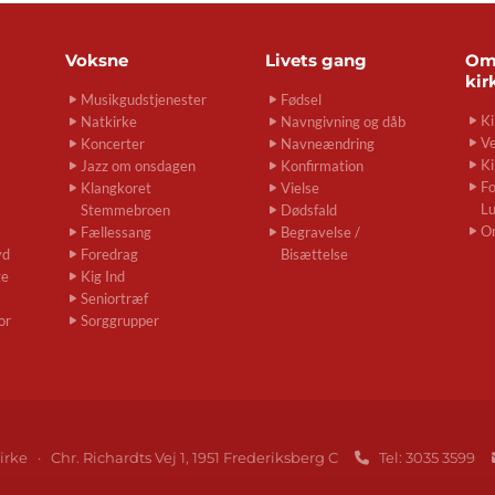
Voksne
Livets gang
O
kir
Musikgudstjenester
Fødsel
Ki
Natkirke
Navngivning og dåb
Ve
Koncerter
Navneændring
Ki
Jazz om onsdagen
Konfirmation
Fo
Klangkoret
Vielse
L
Stemmebroen
Dødsfald
O
Fællessang
Begravelse /
yd
Foredrag
Bisættelse
ge
Kig Ind
Seniortræf
or
Sorggrupper
irke · Chr. Richardts Vej 1, 1951 Frederiksberg C
Tel: 3035 3599
