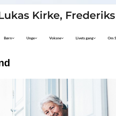
 Lukas Kirke, Frederik
Børn
Unge
Voksne
Livets gang
Om S
ind