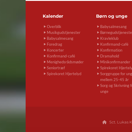
Kalender
Børn og unge
Overblik
Babysalmesang
Musikgudstjenester
Børnegudstjeneste
Babysalmesang
Kravleklub
Foredrag
Konfirmand-café
Koncerter
Konfirmation
Konfirmand-café
Dramahold
Menighedsrådsmøder
Minikonfirmander
Seniortræf
Spirekoret Hjertel
Spirekoret Hjertelyd
Sorggruppe for un
mellem 25-45 år
Sorg og Skrivning f
unge
Sct. Lukas K
