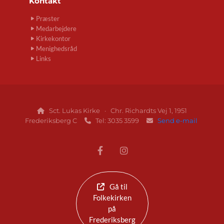
Kontakt
Præster
Medarbejdere
Kirkekontor
Menighedsråd
Links
Sct. Lukas Kirke · Chr. Richardts Vej 1, 1951

Frederiksberg C
Tel: 3035 3599
Send e-mail


Gå til
Folkekirken
på
Frederiksberg