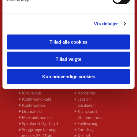
Overblik
Musikgudstjenester
Babysalmesang
Vis detaljer
Foredrag
Koncerter
Konfirmand-café
Tillad alle cookies
Menighedsrådsmøder
Seniortræf
Spirekoret Hjertelyd
Tillad valgte
Børn og unge
Voksne
Kun nødvendige cookies
Babysalmesang
Musikgudstjenester
Børnegudstjeneste
Natkirke
Kravleklub
Koncerter
Konfirmand-café
Jazz om
Konfirmation
onsdagen
Dramahold
Klangkoret
Minikonfirmander
Stemmebroen
Spirekoret Hjertelyd
Fællessang
Sorggruppe for unge
Foredrag
mellem 25-45 år
Kig Ind