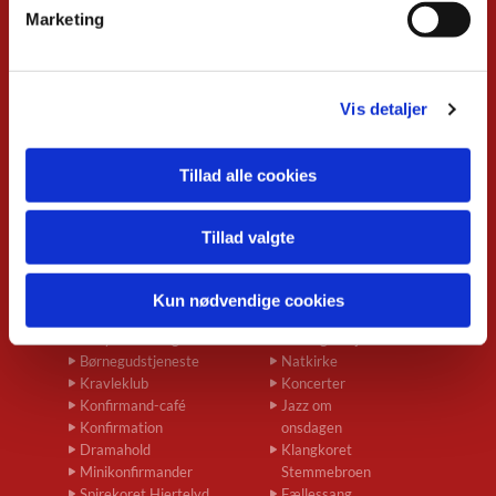
Marketing
Kalender
Overblik
Musikgudstjenester
Vis detaljer
Babysalmesang
Foredrag
Koncerter
Tillad alle cookies
Konfirmand-café
Menighedsrådsmøder
Seniortræf
Tillad valgte
Spirekoret Hjertelyd
Børn og unge
Voksne
Kun nødvendige cookies
Babysalmesang
Musikgudstjenester
Børnegudstjeneste
Natkirke
Kravleklub
Koncerter
Konfirmand-café
Jazz om
Konfirmation
onsdagen
Dramahold
Klangkoret
Minikonfirmander
Stemmebroen
Spirekoret Hjertelyd
Fællessang