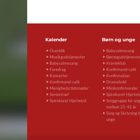
Kalender
Børn og unge
Overblik
Babysalmesang
Musikgudstjenester
Børnegudstjeneste
Babysalmesang
Kravleklub
Foredrag
Konfirmand-café
Koncerter
Konfirmation
Konfirmand-café
Dramahold
Menighedsrådsmøder
Minikonfirmander
Seniortræf
Spirekoret Hjertel
Spirekoret Hjertelyd
Sorggruppe for un
mellem 25-45 år
Sorg og Skrivning f
unge