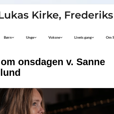
 Lukas Kirke, Frederik
Børn
Unge
Voksne
Livets gang
Om S
 om onsdagen v. Sanne
lund