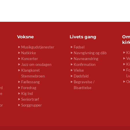
Voksne
Livets gang
O
kir
Musikgudstjenester
Fødsel
Ki
Natkirke
Navngivning og dåb
Ve
Koncerter
Navneændring
Ki
Jazz om onsdagen
Konfirmation
Fo
Klangkoret
Vielse
L
Stemmebroen
Dødsfald
O
Fællessang
Begravelse /
yd
Foredrag
Bisættelse
ge
Kig Ind
Seniortræf
or
Sorggrupper