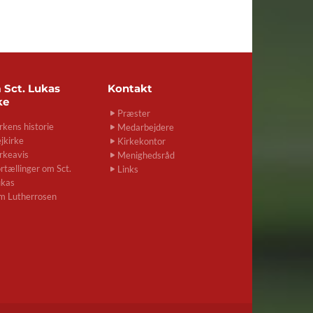
m
Sct. Lukas
Kontakt
ke
Præster
rkens historie
Medarbejdere
jkirke
Kirkekontor
rkeavis
Menighedsråd
rtællinger om Sct.
Links
ukas
m Lutherrosen