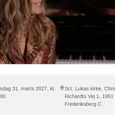
dag 31. marts 2027, kl.
Sct. Lukas kirke, Chri
:00
Richardts Vej 1, 1951
Frederiksberg C