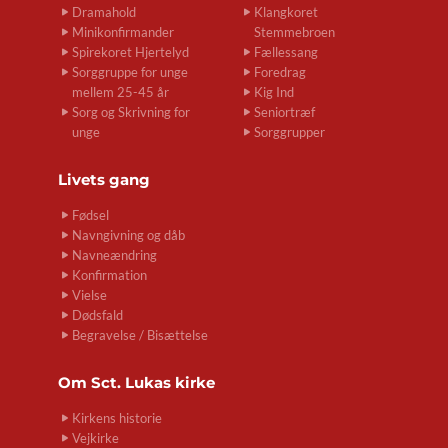
Dramahold
Klangkoret
Minikonfirmander
Stemmebroen
Spirekoret Hjertelyd
Fællessang
Sorggruppe for unge
Foredrag
mellem 25-45 år
Kig Ind
Sorg og Skrivning for
Seniortræf
unge
Sorggrupper
Livets gang
Fødsel
Navngivning og dåb
Navneændring
Konfirmation
Vielse
Dødsfald
Begravelse / Bisættelse
Om
Sct. Lukas kirke
Kirkens historie
Vejkirke