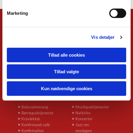
Marketing
Kalender
Overblik
Vis detaljer
Musikgudstjenester
Babysalmesang
Foredrag
Tillad alle cookies
Koncerter
Konfirmand-café
Menighedsrådsmøder
Tillad valgte
Seniortræf
Spirekoret Hjertelyd
Kun nødvendige cookies
Børn og unge
Voksne
Babysalmesang
Musikgudstjenester
Børnegudstjeneste
Natkirke
Kravleklub
Koncerter
Konfirmand-café
Jazz om
Konfirmation
onsdagen