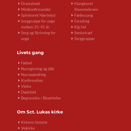
Dramahold
Klangkoret
Minikonfirmander
Stemmebroen
Spirekoret Hjertelyd
Fællessang
Sorggruppe for unge
Foredrag
mellem 25-45 år
Kig Ind
Sorg og Skrivning for
Seniortræf
unge
Sorggrupper
Livets gang
Fødsel
Navngivning og dåb
Navneændring
Konfirmation
Vielse
Dødsfald
Begravelse / Bisættelse
Om
Sct. Lukas kirke
Kirkens historie
Vejkirke