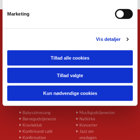
Marketing
Kalender
Overblik
Vis detaljer
Musikgudstjenester
Babysalmesang
Foredrag
Tillad alle cookies
Koncerter
Konfirmand-café
Menighedsrådsmøder
Tillad valgte
Seniortræf
Spirekoret Hjertelyd
Kun nødvendige cookies
Børn og unge
Voksne
Babysalmesang
Musikgudstjenester
Børnegudstjeneste
Natkirke
Kravleklub
Koncerter
Konfirmand-café
Jazz om
Konfirmation
onsdagen