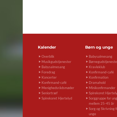
Kalender
Børn og unge
Overblik
Babysalmesang
Musikgudstjenester
Børnegudstjeneste
Babysalmesang
Kravleklub
Foredrag
Konfirmand-café
Koncerter
Konfirmation
Konfirmand-café
Dramahold
Menighedsrådsmøder
Minikonfirmander
Seniortræf
Spirekoret Hjertel
Spirekoret Hjertelyd
Sorggruppe for un
mellem 25-45 år
Sorg og Skrivning f
unge