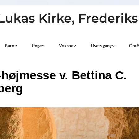
 Lukas Kirke, Frederik
Børn
Unge
Voksne
Livets gang
Om S
-højmesse v. Bettina C.
berg