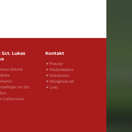
m
Sct. Lukas
Kontakt
ke
Præster
rkens historie
Medarbejdere
jkirke
Kirkekontor
rkeavis
Menighedsråd
rtællinger om Sct.
Links
ukas
m Lutherrosen