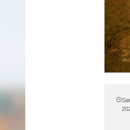
Sø
202