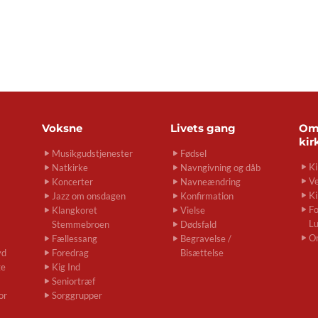
Voksne
Livets gang
O
kir
Musikgudstjenester
Fødsel
Ki
Natkirke
Navngivning og dåb
Ve
Koncerter
Navneændring
Ki
Jazz om onsdagen
Konfirmation
Fo
Klangkoret
Vielse
L
Stemmebroen
Dødsfald
O
Fællessang
Begravelse /
yd
Foredrag
Bisættelse
ge
Kig Ind
Seniortræf
or
Sorggrupper