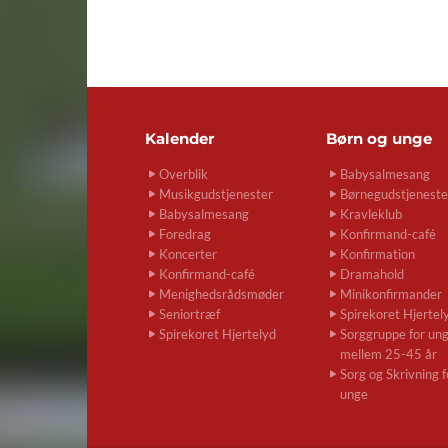
Kalender
Børn og unge
Overblik
Babysalmesang
Musikgudstjenester
Børnegudstjeneste
Babysalmesang
Kravleklub
Foredrag
Konfirmand-café
Koncerter
Konfirmation
Konfirmand-café
Dramahold
Menighedsrådsmøder
Minikonfirmander
Seniortræf
Spirekoret Hjertel
Spirekoret Hjertelyd
Sorggruppe for un
mellem 25-45 år
Sorg og Skrivning f
unge