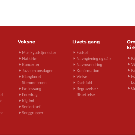
Voksne
Livets gang
O
kir
Musikgudstjenester
Fødsel
Ki
Natkirke
Navngivning og dåb
Ve
Koncerter
Navneændring
Ki
Jazz om onsdagen
Konfirmation
Fo
Klangkoret
Vielse
L
Stemmebroen
Dødsfald
O
Fællessang
Begravelse /
yd
Foredrag
Bisættelse
ge
Kig Ind
Seniortræf
or
Sorggrupper