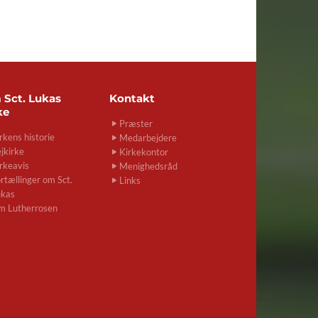
m
Sct. Lukas
Kontakt
ke
Præster
rkens historie
Medarbejdere
jkirke
Kirkekontor
rkeavis
Menighedsråd
rtællinger om Sct.
Links
ukas
m Lutherrosen