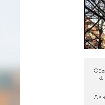
Sø
kl.
Bet