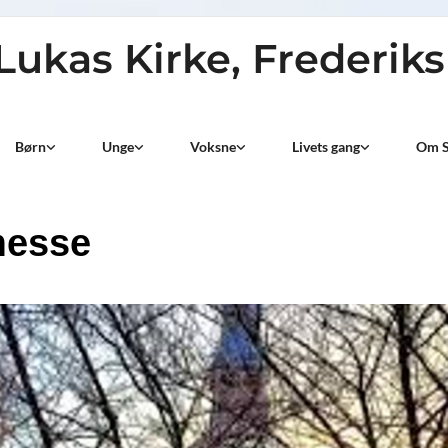
 Lukas Kirke, Frederik
Børn
Unge
Voksne
Livets gang
Om S
messe