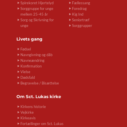
Spirekoret Hjertelyd
Fællessang
Sorggruppe for unge
Foredrag
mellem 25-45 år
Kig Ind
Sorg og Skrivning for
Seniortræf
unge
Sorggrupper
Livets gang
Fødsel
Navngivning og dåb
Navneændring
Konfirmation
Vielse
Dødsfald
Begravelse / Bisættelse
Om
Sct. Lukas kirke
Kirkens historie
Vejkirke
Kirkeavis
Fortællinger om Sct. Lukas