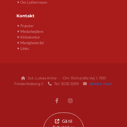
Om Lutherrosen
Kontakt
Præster
Medarbejdere
Kirkekontor
Menighedsråd
Links
Sct. Lukas Kirke · Chr. Richardts Vej 1, 1951

Frederiksberg C
Tel: 3035 3599
Send e-mail


Gå til