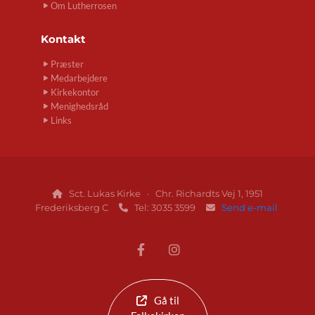
Om Lutherrosen
Kontakt
Præster
Medarbejdere
Kirkekontor
Menighedsråd
Links
Sct. Lukas Kirke · Chr. Richardts Vej 1, 1951

Frederiksberg C
Tel: 3035 3599
Send e-mail


Gå til