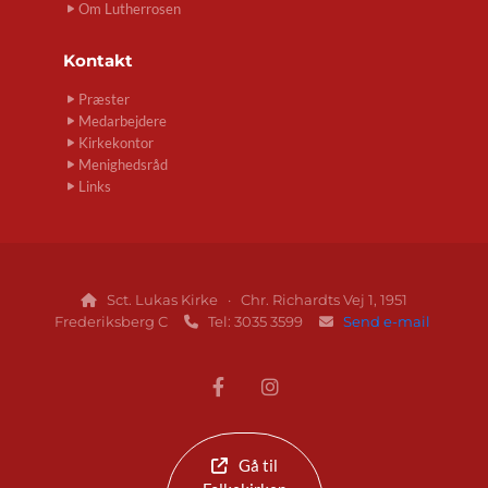
Om Lutherrosen
Kontakt
Præster
Medarbejdere
Kirkekontor
Menighedsråd
Links
Sct. Lukas Kirke · Chr. Richardts Vej 1, 1951

Frederiksberg C
Tel: 3035 3599
Send e-mail


Gå til