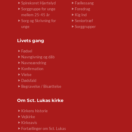
Spirekoret Hjertelyd
Fællessang
Sorggruppe for unge
Foredrag
mellem 25-45 år
Kig Ind
Sorg og Skrivning for
Seniortræf
unge
Sorggrupper
Livets gang
Fødsel
Navngivning og dåb
Navneændring
Konfirmation
Vielse
Dødsfald
Begravelse / Bisættelse
Om
Sct. Lukas kirke
Kirkens historie
Vejkirke
Kirkeavis
Fortællinger om Sct. Lukas