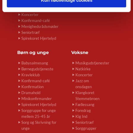
Babysalmesang
Foredrag
Koncerter
Konfirmand-café
Menighedsrådsmøder
Seniortræf
Spirekoret Hjertelyd
Børn og unge
Voksne
Babysalmesang
Musikgudstjenester
Børnegudstjeneste
Natkirke
Kravleklub
Koncerter
Konfirmand-café
Jazz om
Konfirmation
onsdagen
Dramahold
Klangkoret
Minikonfirmander
Stemmebroen
Spirekoret Hjertelyd
Fællessang
Sorggruppe for unge
Foredrag
mellem 25-45 år
Kig Ind
Sorg og Skrivning for
Seniortræf
unge
Sorggrupper