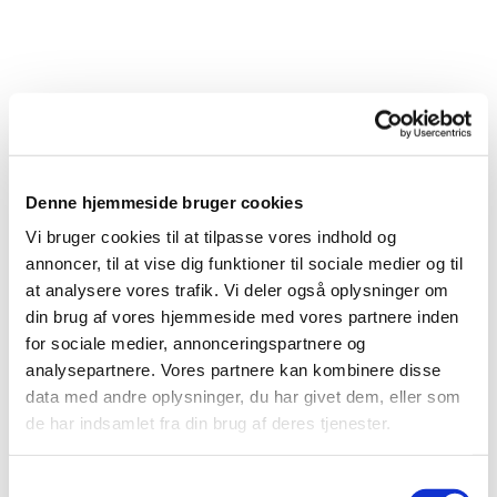
Denne hjemmeside bruger cookies
Vi bruger cookies til at tilpasse vores indhold og
annoncer, til at vise dig funktioner til sociale medier og til
at analysere vores trafik. Vi deler også oplysninger om
Du vil måske også kunne lide...
din brug af vores hjemmeside med vores partnere inden
for sociale medier, annonceringspartnere og
analysepartnere. Vores partnere kan kombinere disse
data med andre oplysninger, du har givet dem, eller som
de har indsamlet fra din brug af deres tjenester.
Samtykkevalg