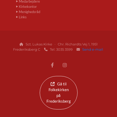
Medarbejdere
Kirkekontor
Menighedsråd
Links
Sct. Lukas Kirke · Chr. Richardts Vej 1, 1951

Frederiksberg C
Tel: 3035 3599
Send e-mail


Gå til
Folkekirken
på
Frederiksberg