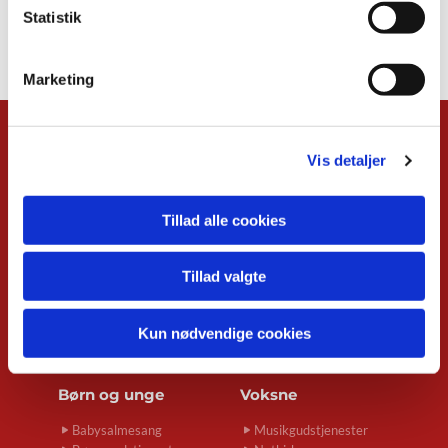
Statistik
Marketing
Kalender
Vis detaljer
Overblik
Musikgudstjenester
Tillad alle cookies
Babysalmesang
Foredrag
Koncerter
Tillad valgte
Konfirmand-café
Menighedsrådsmøder
Seniortræf
Kun nødvendige cookies
Spirekoret Hjertelyd
Børn og unge
Voksne
Babysalmesang
Musikgudstjenester