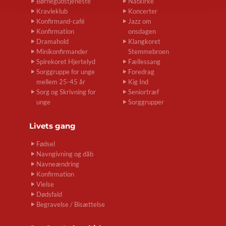
Børnegudstjeneste
Natkirke
Kravleklub
Koncerter
Konfirmand-café
Jazz om
Konfirmation
onsdagen
Dramahold
Klangkoret
Minikonfirmander
Stemmebroen
Spirekoret Hjertelyd
Fællessang
Sorggruppe for unge
Foredrag
mellem 25-45 år
Kig Ind
Sorg og Skrivning for
Seniortræf
unge
Sorggrupper
Livets gang
Fødsel
Navngivning og dåb
Navneændring
Konfirmation
Vielse
Dødsfald
Begravelse / Bisættelse