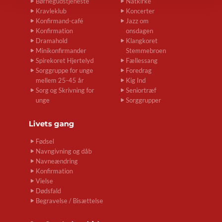
Børnegudstjeneste
Natkirke
Kravleklub
Koncerter
Konfirmand-café
Jazz om
Konfirmation
onsdagen
Dramahold
Klangkoret
Minikonfirmander
Stemmebroen
Spirekoret Hjertelyd
Fællessang
Sorggruppe for unge
Foredrag
mellem 25-45 år
Kig Ind
Sorg og Skrivning for
Seniortræf
unge
Sorggrupper
Livets gang
Fødsel
Navngivning og dåb
Navneændring
Konfirmation
Vielse
Dødsfald
Begravelse / Bisættelse