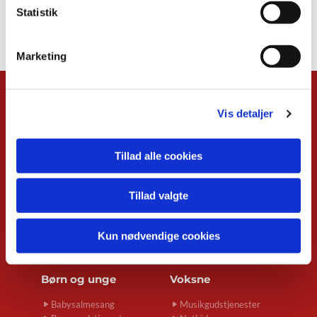
Statistik
Marketing
Kalender
Vis detaljer
Overblik
Musikgudstjenester
Tillad alle cookies
Babysalmesang
Foredrag
Koncerter
Tillad valgte
Konfirmand-café
Menighedsrådsmøder
Seniortræf
Kun nødvendige cookies
Spirekoret Hjertelyd
Børn og unge
Voksne
Babysalmesang
Musikgudstjenester