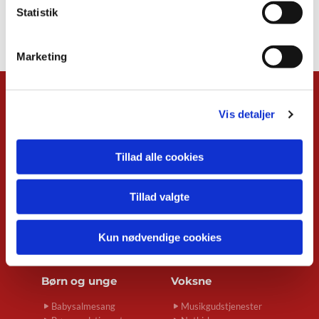
Statistik
Marketing
Kalender
Vis detaljer
Overblik
Musikgudstjenester
Tillad alle cookies
Babysalmesang
Foredrag
Koncerter
Tillad valgte
Konfirmand-café
Menighedsrådsmøder
Seniortræf
Kun nødvendige cookies
Spirekoret Hjertelyd
Børn og unge
Voksne
Babysalmesang
Musikgudstjenester