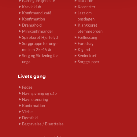
Børnegudstjeneste
Natkirke
Kravleklub
Koncerter
Konfirmand-café
Jazz om
Konfirmation
onsdagen
Dramahold
Klangkoret
Minikonfirmander
Stemmebroen
Spirekoret Hjertelyd
Fællessang
Sorggruppe for unge
Foredrag
mellem 25-45 år
Kig Ind
Sorg og Skrivning for
Seniortræf
unge
Sorggrupper
Livets gang
Fødsel
Navngivning og dåb
Navneændring
Konfirmation
Vielse
Dødsfald
Begravelse / Bisættelse