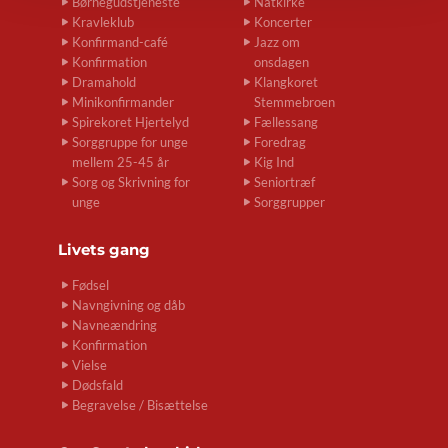
Børnegudstjeneste
Natkirke
Kravleklub
Koncerter
Konfirmand-café
Jazz om
Konfirmation
onsdagen
Dramahold
Klangkoret
Minikonfirmander
Stemmebroen
Spirekoret Hjertelyd
Fællessang
Sorggruppe for unge
Foredrag
mellem 25-45 år
Kig Ind
Sorg og Skrivning for
Seniortræf
unge
Sorggrupper
Livets gang
Fødsel
Navngivning og dåb
Navneændring
Konfirmation
Vielse
Dødsfald
Begravelse / Bisættelse