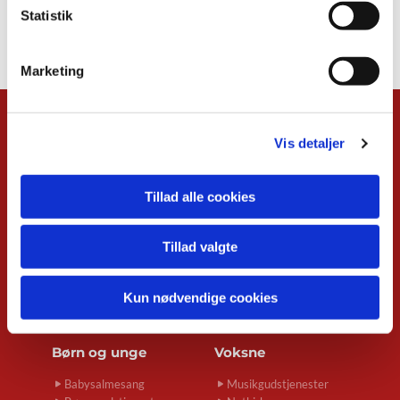
Statistik
Marketing
Kalender
Vis detaljer
Overblik
Musikgudstjenester
Tillad alle cookies
Babysalmesang
Foredrag
Koncerter
Tillad valgte
Konfirmand-café
Menighedsrådsmøder
Seniortræf
Kun nødvendige cookies
Spirekoret Hjertelyd
Børn og unge
Voksne
Babysalmesang
Musikgudstjenester