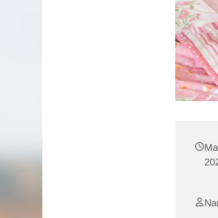
Ma
202
Na