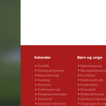
Kalender
Børn og unge
Overblik
Babysalmesang
Musikgudstjenester
Børnegudstjeneste
Babysalmesang
Kravleklub
Foredrag
Konfirmand-café
Koncerter
Konfirmation
Konfirmand-café
Dramahold
Menighedsrådsmøder
Minikonfirmander
Seniortræf
Spirekoret Hjertel
Spirekoret Hjertelyd
Sorggruppe for un