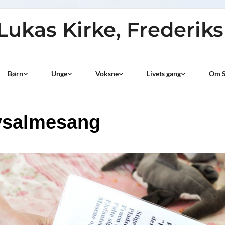
 Lukas Kirke, Frederik
Børn
Unge
Voksne
Livets gang
Om S
ysalmesang