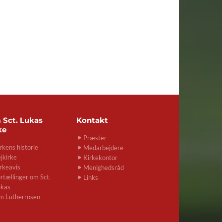
m
Sct. Lukas
Kontakt
ke
Præster
rkens historie
Medarbejdere
jkirke
Kirkekontor
rkeavis
Menighedsråd
rtællinger om Sct.
Links
ukas
m Lutherrosen