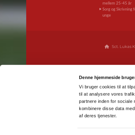
mellem 25-45 år
Sorg og Skrivning f
unge
Sct. Lukas K

Denne hjemmeside bruger
Vi bruger cookies til at til
til at analysere vores tra
partnere inden for sociale
kombinere disse data med a
af deres tjenester.