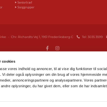
Seniortræf
or
Sorggrupper
irke · Chr. Richardts Vej 1, 1951 Frederiksberg C
Tel: 3035 3599

 cookies
Gå til Folkekirken på Frederiksberg
passe vores indhold og annoncer, til at vise dig funktioner til soci
fik. Vi deler også oplysninger om din brug af vores hjemmeside m
 medier, annonceringspartnere og analysepartnere. Vores partne
Tilgængelighedserklæring
ndre oplysninger, du har givet dem, eller som de har indsamlet 
Log på ChurchDesk