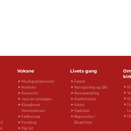
Voksne
Livets gang
O
kir
Musikgudstjenester
Fødsel
Ki
Natkirke
Navngivning og dåb
Ve
Koncerter
Navneændring
Ki
Jazz om onsdagen
Konfirmation
Fo
Klangkoret
Vielse
L
Stemmebroen
Dødsfald
O
Fællessang
Begravelse /
yd
Foredrag
Bisættelse
ge
Kig Ind