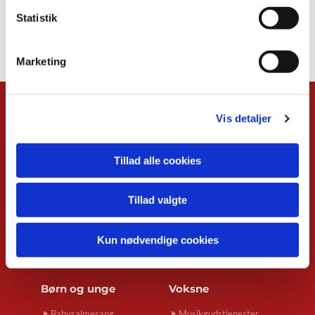
Statistik
Marketing
Kalender
Vis detaljer
Overblik
Musikgudstjenester
Tillad alle cookies
Babysalmesang
Foredrag
Koncerter
Tillad valgte
Konfirmand-café
Menighedsrådsmøder
Kun nødvendige cookies
Seniortræf
Spirekoret Hjertelyd
Børn og unge
Voksne
Babysalmesang
Musikgudstjenester