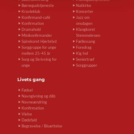
Børnegudstjeneste
Natkirke
Kravleklub
Koncerter
Konfirmand-café
Jazz om
Konfirmation
onsdagen
Dramahold
Klangkoret
Minikonfirmander
Stemmebroen
Spirekoret Hjertelyd
Fællessang
Sorggruppe for unge
Foredrag
mellem 25-45 år
Kig Ind
Sorg og Skrivning for
Seniortræf
unge
Sorggrupper
Livets gang
Fødsel
Navngivning og dåb
Navneændring
Konfirmation
Vielse
Dødsfald
Begravelse / Bisættelse