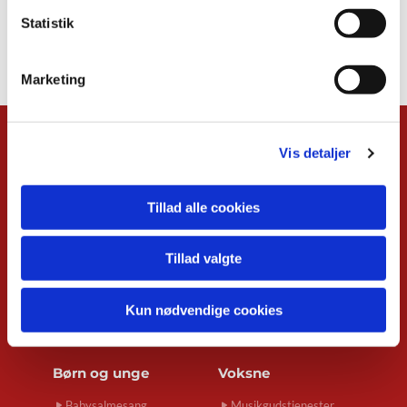
Statistik
Marketing
Kalender
Vis detaljer
Overblik
Musikgudstjenester
Tillad alle cookies
Babysalmesang
Foredrag
Koncerter
Tillad valgte
Konfirmand-café
Menighedsrådsmøder
Kun nødvendige cookies
Seniortræf
Spirekoret Hjertelyd
Børn og unge
Voksne
Babysalmesang
Musikgudstjenester