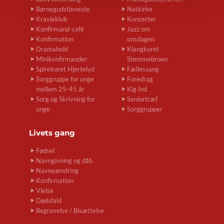
Børnegudstjeneste
Natkirke
Kravleklub
Koncerter
Konfirmand-café
Jazz om
Konfirmation
onsdagen
Dramahold
Klangkoret
Minikonfirmander
Stemmebroen
Spirekoret Hjertelyd
Fællessang
Sorggruppe for unge
Foredrag
mellem 25-45 år
Kig Ind
Sorg og Skrivning for
Seniortræf
unge
Sorggrupper
Livets gang
Fødsel
Navngivning og dåb
Navneændring
Konfirmation
Vielse
Dødsfald
Begravelse / Bisættelse