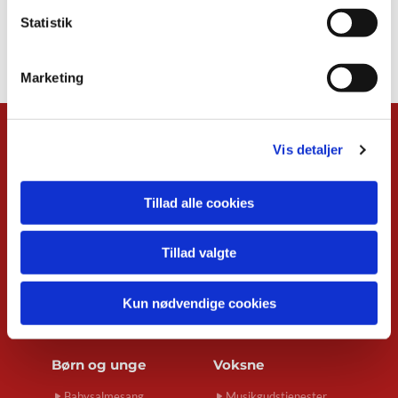
Statistik
Marketing
Kalender
Vis detaljer
Overblik
Musikgudstjenester
Tillad alle cookies
Babysalmesang
Foredrag
Koncerter
Tillad valgte
Konfirmand-café
Menighedsrådsmøder
Kun nødvendige cookies
Seniortræf
Spirekoret Hjertelyd
Børn og unge
Voksne
Babysalmesang
Musikgudstjenester