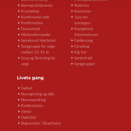
Børnegudstjeneste
Natkirke
Kravleklub
Koncerter
Konfirmand-café
Jazz om
Konfirmation
onsdagen
Dramahold
Klangkoret
Minikonfirmander
Stemmebroen
Spirekoret Hjertelyd
Fællessang
Sorggruppe for unge
Foredrag
mellem 25-45 år
Kig Ind
Sorg og Skrivning for
Seniortræf
unge
Sorggrupper
Livets gang
Fødsel
Navngivning og dåb
Navneændring
Konfirmation
Vielse
Dødsfald
Begravelse / Bisættelse