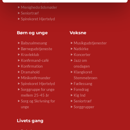
Konfirmand-café
Menighedsrådsmøder
Seniortræf
Spirekoret Hjertelyd
Børn og unge
Voksne
Babysalmesang
Musikgudstjenester
Børnegudstjeneste
Natkirke
Kravleklub
Koncerter
Konfirmand-café
Jazz om
Konfirmation
onsdagen
Dramahold
Klangkoret
Minikonfirmander
Stemmebroen
Spirekoret Hjertelyd
Fællessang
Sorggruppe for unge
Foredrag
mellem 25-45 år
Kig Ind
Sorg og Skrivning for
Seniortræf
unge
Sorggrupper
Livets gang