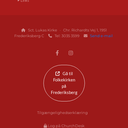
Links
Sct. Lukas Kirke · Chr. Richardts Vej 1, 1951

Frederiksberg C
Tel: 3035 3599
Send e-mail


Gå til
Folkekirken
på
Frederiksberg
Tilgængelighedserklæring
Log på ChurchDesk