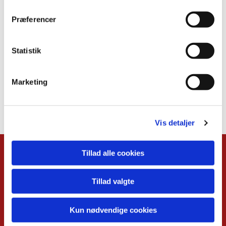
Præferencer
Statistik
Marketing
Vis detaljer
Tillad alle cookies
Kalender
Overblik
Tillad valgte
Musikgudstjenester
Babysalmesang
Foredrag
Kun nødvendige cookies
Koncerter