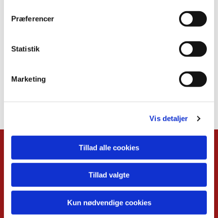
Præferencer
Statistik
Marketing
Vis detaljer
Tillad alle cookies
Kalender
Overblik
Tillad valgte
Musikgudstjenester
Babysalmesang
Foredrag
Kun nødvendige cookies
Koncerter