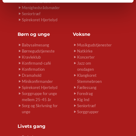
Konfirmand-café
Menighedsrådsmøder
Seniortræf
Spirekoret Hjertelyd
Børn og unge
Voksne
Babysalmesang
Musikgudstjenester
Børnegudstjeneste
Natkirke
Kravleklub
Koncerter
Konfirmand-café
Jazz om
Konfirmation
onsdagen
Dramahold
Klangkoret
Minikonfirmander
Stemmebroen
Spirekoret Hjertelyd
Fællessang
Sorggruppe for unge
Foredrag
mellem 25-45 år
Kig Ind
Sorg og Skrivning for
Seniortræf
unge
Sorggrupper
Livets gang