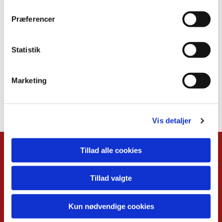
Præferencer
Statistik
Marketing
Vis detaljer
Tillad alle cookies
Kalender
Overblik
Tillad valgte
Musikgudstjenester
Babysalmesang
Foredrag
Kun nødvendige cookies
Koncerter