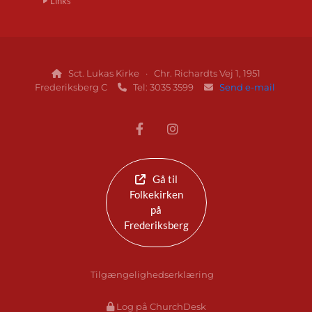
Links
Sct. Lukas Kirke · Chr. Richardts Vej 1, 1951

Frederiksberg C
Tel: 3035 3599
Send e-mail


Gå til
Folkekirken
på
Frederiksberg
Tilgængelighedserklæring
Log på ChurchDesk