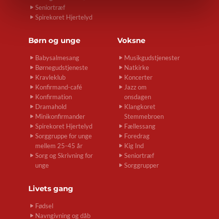
Seniortræf
Spirekoret Hjertelyd
Børn og unge
Voksne
Babysalmesang
Musikgudstjenester
Børnegudstjeneste
Natkirke
Kravleklub
Koncerter
Konfirmand-café
Jazz om
Konfirmation
onsdagen
Dramahold
Klangkoret
Minikonfirmander
Stemmebroen
Spirekoret Hjertelyd
Fællessang
Sorggruppe for unge
Foredrag
mellem 25-45 år
Kig Ind
Sorg og Skrivning for
Seniortræf
unge
Sorggrupper
Livets gang
Fødsel
Navngivning og dåb