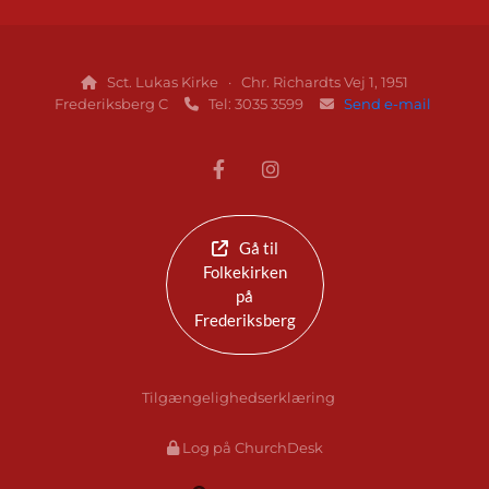
Sct. Lukas Kirke · Chr. Richardts Vej 1, 1951

Frederiksberg C
Tel: 3035 3599
Send e-mail


Gå til
Folkekirken
på
Frederiksberg
Tilgængelighedserklæring
Log på ChurchDesk