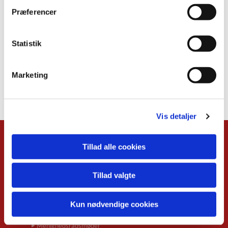
Præferencer
Statistik
Marketing
Vis detaljer
Kalender
Tillad alle cookies
Overblik
Musikgudstjenester
Tillad valgte
Babysalmesang
Foredrag
Kun nødvendige cookies
Koncerter
Konfirmand-café
Menighedsrådsmøder