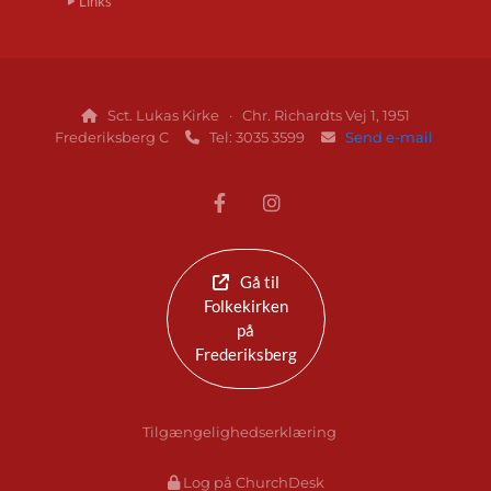
Links
Sct. Lukas Kirke · Chr. Richardts Vej 1, 1951

Frederiksberg C
Tel: 3035 3599
Send e-mail


Gå til
Folkekirken
på
Frederiksberg
Tilgængelighedserklæring
Log på ChurchDesk