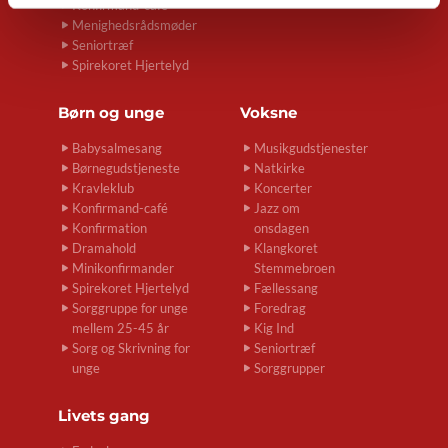
Konfirmand-café
Menighedsrådsmøder
Seniortræf
Spirekoret Hjertelyd
Børn og unge
Voksne
Babysalmesang
Musikgudstjenester
Børnegudstjeneste
Natkirke
Kravleklub
Koncerter
Konfirmand-café
Jazz om
Konfirmation
onsdagen
Dramahold
Klangkoret
Minikonfirmander
Stemmebroen
Spirekoret Hjertelyd
Fællessang
Sorggruppe for unge
Foredrag
mellem 25-45 år
Kig Ind
Sorg og Skrivning for
Seniortræf
unge
Sorggrupper
Livets gang