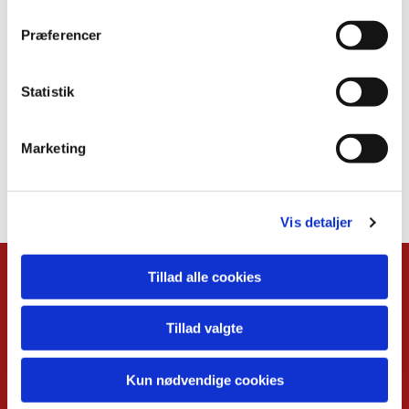
Præferencer
Statistik
Marketing
Vis detaljer
Tillad alle cookies
Kalender
Overblik
Tillad valgte
Musikgudstjenester
Babysalmesang
Foredrag
Kun nødvendige cookies
Koncerter