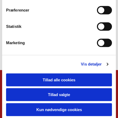
Præferencer
Statistik
Marketing
Vis detaljer
Tillad alle cookies
Kalender
Overblik
Tillad valgte
Musikgudstjenester
Babysalmesang
Foredrag
Kun nødvendige cookies
Koncerter