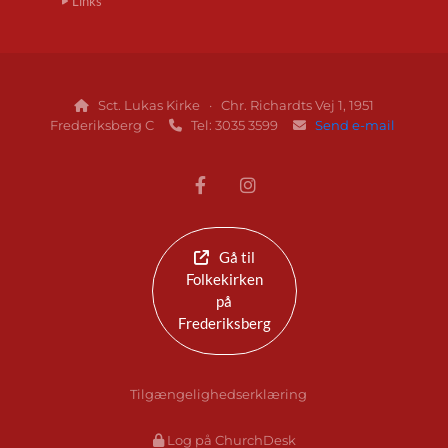
Links
Sct. Lukas Kirke · Chr. Richardts Vej 1, 1951

Frederiksberg C
Tel: 3035 3599
Send e-mail


Gå til
Folkekirken
på
Frederiksberg
Tilgængelighedserklæring
Log på ChurchDesk