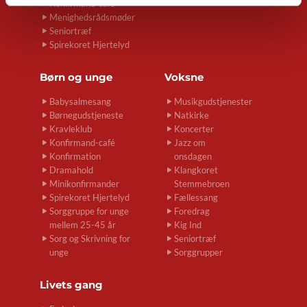
Konfirmand-café
Menighedsrådsmøder
Seniortræf
Spirekoret Hjertelyd
Børn og unge
Voksne
Babysalmesang
Musikgudstjenester
Børnegudstjeneste
Natkirke
Kravleklub
Koncerter
Konfirmand-café
Jazz om
Konfirmation
onsdagen
Dramahold
Klangkoret
Minikonfirmander
Stemmebroen
Spirekoret Hjertelyd
Fællessang
Sorggruppe for unge
Foredrag
mellem 25-45 år
Kig Ind
Sorg og Skrivning for
Seniortræf
unge
Sorggrupper
Livets gang