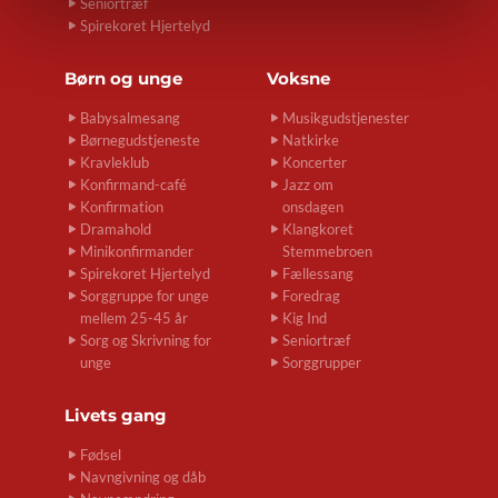
Seniortræf
Spirekoret Hjertelyd
Børn og unge
Voksne
Babysalmesang
Musikgudstjenester
Børnegudstjeneste
Natkirke
Kravleklub
Koncerter
Konfirmand-café
Jazz om
Konfirmation
onsdagen
Dramahold
Klangkoret
Minikonfirmander
Stemmebroen
Spirekoret Hjertelyd
Fællessang
Sorggruppe for unge
Foredrag
mellem 25-45 år
Kig Ind
Sorg og Skrivning for
Seniortræf
unge
Sorggrupper
Livets gang
Fødsel
Navngivning og dåb