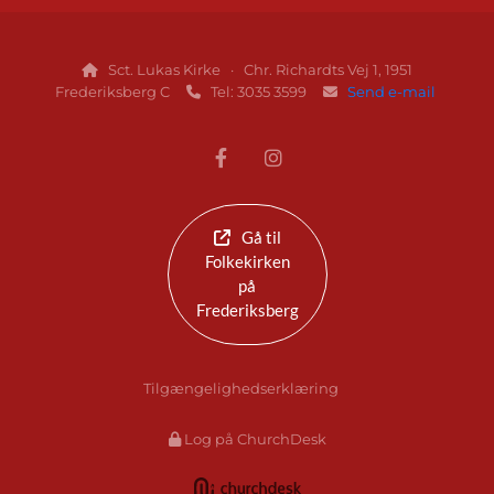
Sct. Lukas Kirke · Chr. Richardts Vej 1, 1951

Frederiksberg C
Tel: 3035 3599
Send e-mail


Gå til
Folkekirken
på
Frederiksberg
Tilgængelighedserklæring
Log på ChurchDesk