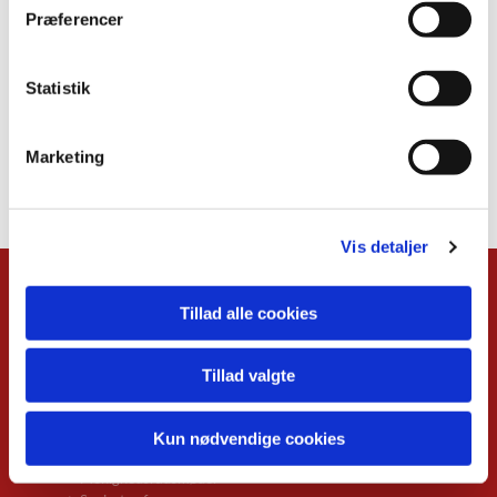
Præferencer
Statistik
Marketing
Vis detaljer
Kalender
Tillad alle cookies
Overblik
Musikgudstjenester
Tillad valgte
Babysalmesang
Foredrag
Koncerter
Kun nødvendige cookies
Konfirmand-café
Menighedsrådsmøder